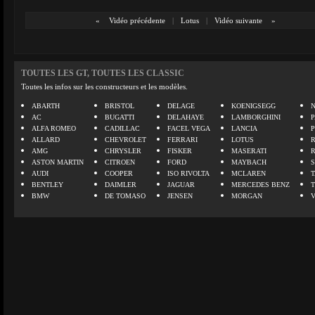
«
Vidéo précédente
|
Lotus
|
Vidéo suivante
»
TOUTES LES GT, TOUTES LES CLASSIC
Toutes les infos sur les constructeurs et les modèles.
ABARTH
BRISTOL
DELAGE
KOENIGSEGG
N
AC
BUGATTI
DELAHAYE
LAMBORGHINI
P
ALFA ROMEO
CADILLAC
FACEL VEGA
LANCIA
ALLARD
CHEVROLET
FERRARI
LOTUS
AMG
CHRYSLER
FISKER
MASERATI
ASTON MARTIN
CITROEN
FORD
MAYBACH
AUDI
COOPER
ISO RIVOLTA
MCLAREN
BENTLEY
DAIMLER
JAGUAR
MERCEDES BENZ
BMW
DE TOMASO
JENSEN
MORGAN