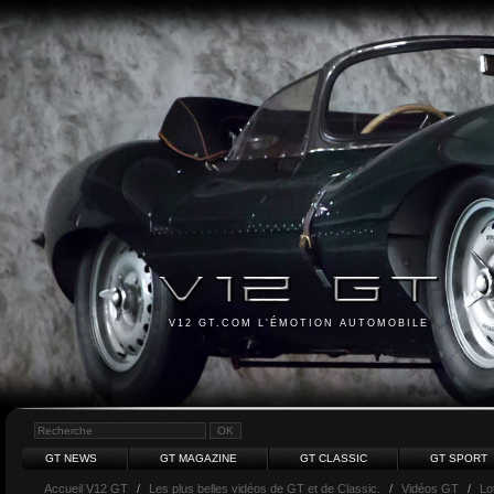
V12 GT.COM L'ÉMOTION AUTOMOBILE
GT NEWS
GT MAGAZINE
GT CLASSIC
GT SPORT
Accueil V12 GT
/
Les plus belles vidéos de GT et de Classic.
/
Vidéos GT
/
Lo