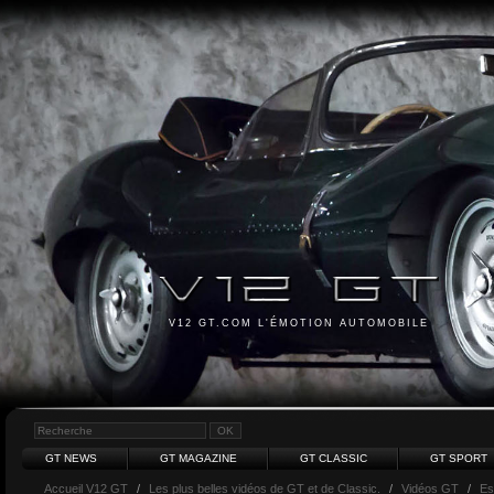
V12 GT.COM L'ÉMOTION AUTOMOBILE
GT NEWS
GT MAGAZINE
GT CLASSIC
GT SPORT
Accueil V12 GT
/
Les plus belles vidéos de GT et de Classic.
/
Vidéos GT
/
Es