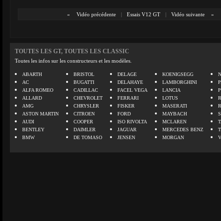
«
Vidéo précédente
|
Essais V12 GT
|
Vidéo suivante
»
TOUTES LES GT, TOUTES LES CLASSIC
Toutes les infos sur les constructeurs et les modèles.
ABARTH
BRISTOL
DELAGE
KOENIGSEGG
N
AC
BUGATTI
DELAHAYE
LAMBORGHINI
P
ALFA ROMEO
CADILLAC
FACEL VEGA
LANCIA
ALLARD
CHEVROLET
FERRARI
LOTUS
AMG
CHRYSLER
FISKER
MASERATI
ASTON MARTIN
CITROEN
FORD
MAYBACH
AUDI
COOPER
ISO RIVOLTA
MCLAREN
BENTLEY
DAIMLER
JAGUAR
MERCEDES BENZ
BMW
DE TOMASO
JENSEN
MORGAN