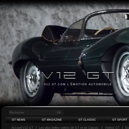
V12 GT.COM L'ÉMOTION AUTOMOBILE
GT NEWS
GT MAGAZINE
GT CLASSIC
GT SPORT
Accueil V12 GT
/
Les plus belles vidéos de GT et de Classic.
/
Vidéos GT
/
Es