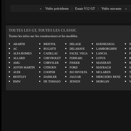
«
Vidéo précédente
|
Essais V12 GT
|
Vidéo suivante
»
TOUTES LES GT, TOUTES LES CLASSIC
Toutes les infos sur les constructeurs et les modèles.
ABARTH
BRISTOL
DELAGE
KOENIGSEGG
N
AC
BUGATTI
DELAHAYE
LAMBORGHINI
P
ALFA ROMEO
CADILLAC
FACEL VEGA
LANCIA
ALLARD
CHEVROLET
FERRARI
LOTUS
AMG
CHRYSLER
FISKER
MASERATI
ASTON MARTIN
CITROEN
FORD
MAYBACH
AUDI
COOPER
ISO RIVOLTA
MCLAREN
BENTLEY
DAIMLER
JAGUAR
MERCEDES BENZ
BMW
DE TOMASO
JENSEN
MORGAN