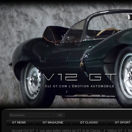
V12 GT.COM L'ÉMOTION AUTOMOBILE
GT NEWS
GT MAGAZINE
GT CLASSIC
GT SPORT
Accueil V12 GT
/
Les plus belles vidéos de GT et de Classic.
/
Vidéos GT
/
Es