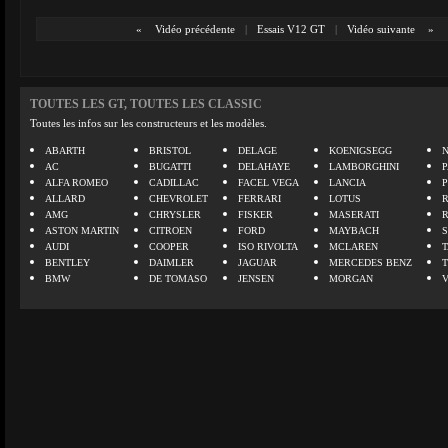
«
Vidéo précédente
|
Essais V12 GT
|
Vidéo suivante
»
TOUTES LES GT, TOUTES LES CLASSIC
Toutes les infos sur les constructeurs et les modèles.
ABARTH
BRISTOL
DELAGE
KOENIGSEGG
N
AC
BUGATTI
DELAHAYE
LAMBORGHINI
P
ALFA ROMEO
CADILLAC
FACEL VEGA
LANCIA
ALLARD
CHEVROLET
FERRARI
LOTUS
AMG
CHRYSLER
FISKER
MASERATI
ASTON MARTIN
CITROEN
FORD
MAYBACH
AUDI
COOPER
ISO RIVOLTA
MCLAREN
BENTLEY
DAIMLER
JAGUAR
MERCEDES BENZ
BMW
DE TOMASO
JENSEN
MORGAN