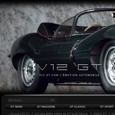
V12 GT.COM L'ÉMOTION AUTOMOBILE
GT NEWS
GT MAGAZINE
GT CLASSIC
GT SPORT
Accueil V12 GT
/
Les plus belles vidéos de GT et de Classic.
/
Vidéos GT
/
Es