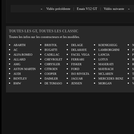
«
Vidéo précédente
|
Essais V12 GT
|
Vidéo suivante
»
TOUTES LES GT, TOUTES LES CLASSIC
Toutes les infos sur les constructeurs et les modèles.
ABARTH
BRISTOL
DELAGE
KOENIGSEGG
N
AC
BUGATTI
DELAHAYE
LAMBORGHINI
P
ALFA ROMEO
CADILLAC
FACEL VEGA
LANCIA
ALLARD
CHEVROLET
FERRARI
LOTUS
AMG
CHRYSLER
FISKER
MASERATI
ASTON MARTIN
CITROEN
FORD
MAYBACH
AUDI
COOPER
ISO RIVOLTA
MCLAREN
BENTLEY
DAIMLER
JAGUAR
MERCEDES BENZ
BMW
DE TOMASO
JENSEN
MORGAN