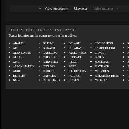
«
Vidéo précédente
|
Chevrolet
|
Vidéo suivante
»
TOUTES LES GT, TOUTES LES CLASSIC
Toutes les infos sur les constructeurs et les modèles.
ABARTH
BRISTOL
DELAGE
KOENIGSEGG
N
AC
BUGATTI
DELAHAYE
LAMBORGHINI
P
ALFA ROMEO
CADILLAC
FACEL VEGA
LANCIA
ALLARD
CHEVROLET
FERRARI
LOTUS
AMG
CHRYSLER
FISKER
MASERATI
ASTON MARTIN
CITROEN
FORD
MAYBACH
AUDI
COOPER
ISO RIVOLTA
MCLAREN
BENTLEY
DAIMLER
JAGUAR
MERCEDES BENZ
BMW
DE TOMASO
JENSEN
MORGAN