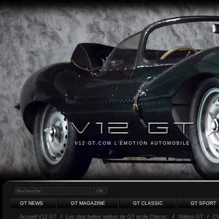
V12 GT.COM L'ÉMOTION AUTOMOBILE
GT NEWS
GT MAGAZINE
GT CLASSIC
GT SPORT
Accueil V12 GT
/
Les plus belles vidéos de GT et de Classic.
/
Vidéos GT
/
Ch