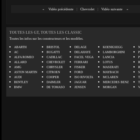
«
Vidéo précédente
|
Chevrolet
|
Vidéo suivante
»
TOUTES LES GT, TOUTES LES CLASSIC
Toutes les infos sur les constructeurs et les modèles.
ABARTH
BRISTOL
DELAGE
KOENIGSEGG
N
AC
BUGATTI
DELAHAYE
LAMBORGHINI
P
ALFA ROMEO
CADILLAC
FACEL VEGA
LANCIA
ALLARD
CHEVROLET
FERRARI
LOTUS
AMG
CHRYSLER
FISKER
MASERATI
ASTON MARTIN
CITROEN
FORD
MAYBACH
AUDI
COOPER
ISO RIVOLTA
MCLAREN
BENTLEY
DAIMLER
JAGUAR
MERCEDES BENZ
BMW
DE TOMASO
JENSEN
MORGAN