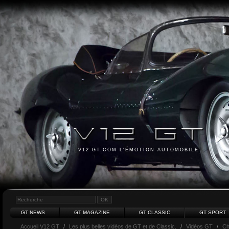
V12 GT.COM L'ÉMOTION AUTOMOBILE
GT NEWS
GT MAGAZINE
GT CLASSIC
GT SPORT
Accueil V12 GT
/
Les plus belles vidéos de GT et de Classic.
/
Vidéos GT
/
Ch