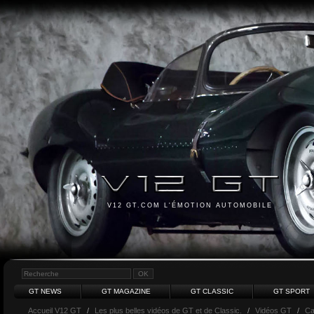
V12 GT.COM L'ÉMOTION AUTOMOBILE
GT NEWS
GT MAGAZINE
GT CLASSIC
GT SPORT
Accueil V12 GT
/
Les plus belles vidéos de GT et de Classic.
/
Vidéos GT
/
Ca