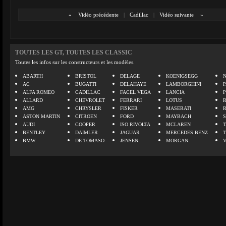
«
Vidéo précédente
|
Cadillac
|
Vidéo suivante
»
TOUTES LES GT, TOUTES LES CLASSIC
Toutes les infos sur les constructeurs et les modèles.
ABARTH
BRISTOL
DELAGE
KOENIGSEGG
N
AC
BUGATTI
DELAHAYE
LAMBORGHINI
P
ALFA ROMEO
CADILLAC
FACEL VEGA
LANCIA
ALLARD
CHEVROLET
FERRARI
LOTUS
AMG
CHRYSLER
FISKER
MASERATI
ASTON MARTIN
CITROEN
FORD
MAYBACH
AUDI
COOPER
ISO RIVOLTA
MCLAREN
BENTLEY
DAIMLER
JAGUAR
MERCEDES BENZ
BMW
DE TOMASO
JENSEN
MORGAN