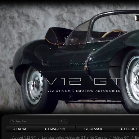
V12 GT.COM L'ÉMOTION AUTOMOBILE
GT NEWS
GT MAGAZINE
GT CLASSIC
GT SPORT
Accueil V12 GT
/
Les plus belles vidéos de GT et de Classic.
/
Vidéos GT
/
Bu