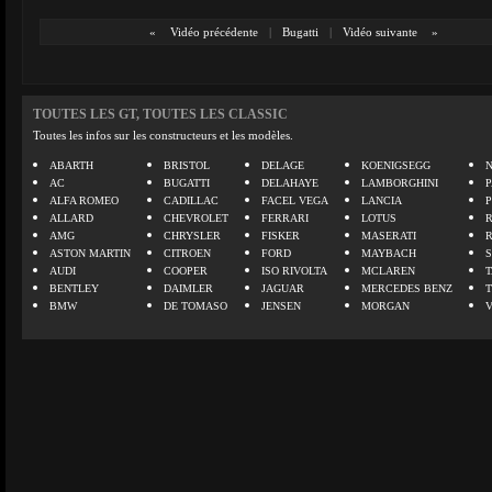
«
Vidéo précédente
|
Bugatti
|
Vidéo suivante
»
TOUTES LES GT, TOUTES LES CLASSIC
Toutes les infos sur les constructeurs et les modèles.
ABARTH
BRISTOL
DELAGE
KOENIGSEGG
N
AC
BUGATTI
DELAHAYE
LAMBORGHINI
P
ALFA ROMEO
CADILLAC
FACEL VEGA
LANCIA
ALLARD
CHEVROLET
FERRARI
LOTUS
AMG
CHRYSLER
FISKER
MASERATI
ASTON MARTIN
CITROEN
FORD
MAYBACH
AUDI
COOPER
ISO RIVOLTA
MCLAREN
BENTLEY
DAIMLER
JAGUAR
MERCEDES BENZ
BMW
DE TOMASO
JENSEN
MORGAN