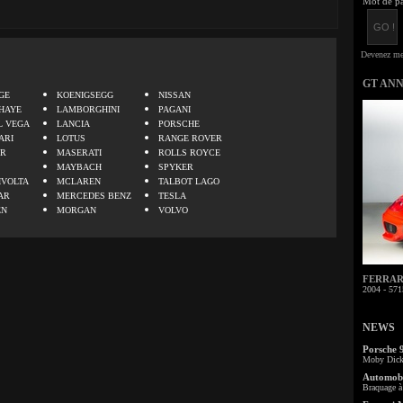
Mot de pa
.
GT AN
GE
KOENIGSEGG
NISSAN
HAYE
LAMBORGHINI
PAGANI
L VEGA
LANCIA
PORSCHE
ARI
LOTUS
RANGE ROVER
ER
MASERATI
ROLLS ROYCE
MAYBACH
SPYKER
IVOLTA
MCLAREN
TALBOT LAGO
AR
MERCEDES BENZ
TESLA
EN
MORGAN
VOLVO
FERRARI 
2004 - 571
NEWS
Porsche 
Moby Dick 
Automobi
Braquage à 