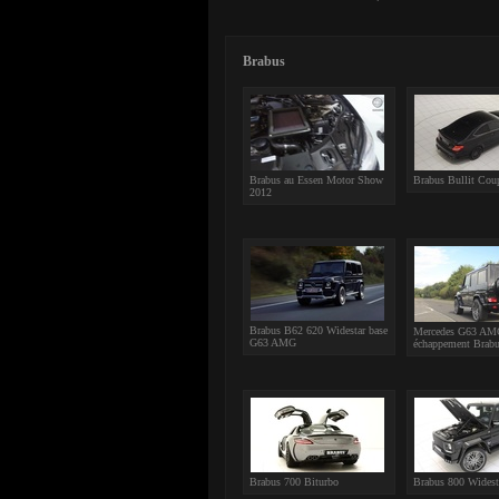
Brabus
Brabus au Essen Motor Show
Brabus Bullit Cou
2012
Brabus B62 620 Widestar base
Mercedes G63 AM
G63 AMG
échappement Brab
Brabus 700 Biturbo
Brabus 800 Widest