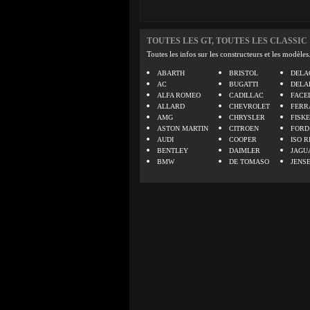
TOUTES LES GT, TOUTES LES CLASSIC
Toutes les infos sur les constructeurs et les modèles
ABARTH
BRISTOL
DELA
AC
BUGATTI
DELA
ALFA ROMEO
CADILLAC
FACE
ALLARD
CHEVROLET
FERR
AMG
CHRYSLER
FISK
ASTON MARTIN
CITROEN
FORD
AUDI
COOPER
ISO R
BENTLEY
DAIMLER
JAGU
BMW
DE TOMASO
JENS