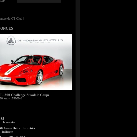
sse
NONCES
- 360 Challenge Stradale Coupé
50 km - 159900 €
935
: le remake
li Amos Delta Futurista
l'italienne