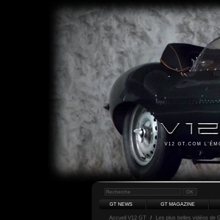
V12 GT.COM L'É
GT NEWS
GT MAGAZINE
Accueil V12 GT
/
Les plus belles vidéos de 