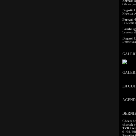
Ferrari 
Ode au pas
Bugatti 
Hypercar a
Ferrari 4
Le 50ème c
Lamborgh
Le retour d
Bugatti 
L'arme fata
GALER
GALER
LA CO
AGEND
DERNI
Cheetah
cheetah v
TVR Grif
01/01/19
Porsche 