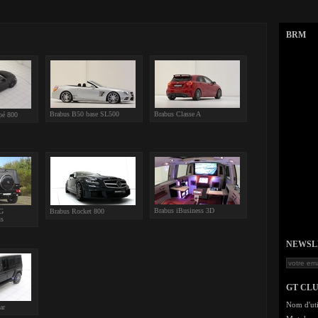
BRM
Brabus B50 base SL500
Brabus Classe A
pé 800
Brabus iBusiness 3D
G
Brabus Rocket 800
us
NEWSLET
GT CL
Nom d'uti
ar