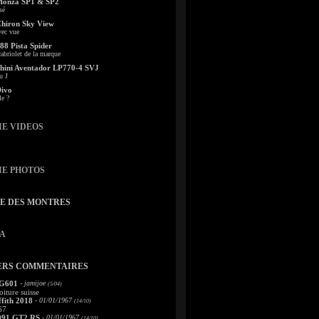
Monza SP1 & SP2
sé
Chiron Sky View
vec vue
88 Pista Spider
abriolet de la marque
ini Aventador LP770-4 SVJ
u J
Divo
le ?
IE VIDEOS
IE PHOTOS
TE DES MONTRES
A
ERS COMMENTAIRES
 G601
- jamijoe
(5/04)
oiture suisse
fith 2018
- 01/01/1967
(14/10)
67
991 GT2 RS
- 01/01/1967
(14/10)