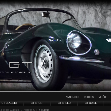
MOTION AUTOMOBILE
ANNONCES
PHOTOS
VIDÉOS
GT CLASSIC
GT SPORT
GT SPEED
GT GUIDE
GT et de Classic.
/
Vidéos GT
/ Brabus