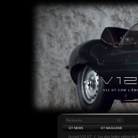
V12 GT.COM L'É
GT NEWS
GT MAGAZINE
Accueil V12 GT
/
Les plus belles vidéos de 