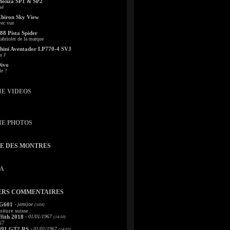
Monza SP1 & SP2
sé
Chiron Sky View
vec vue
88 Pista Spider
abriolet de la marque
ini Aventador LP770-4 SVJ
u J
Divo
le ?
IE VIDEOS
IE PHOTOS
TE DES MONTRES
A
ERS COMMENTAIRES
 G601
- jamijoe
(5/04)
oiture suisse
fith 2018
- 01/01/1967
(14/10)
67
991 GT2 RS
- 01/01/1967
(14/10)