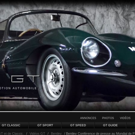
MOTION AUTOMOBILE
ANNONCES
PHOTOS
VIDÉOS
GT CLASSIC
GT SPORT
GT SPEED
GT GUIDE
GT et de Classic.
/
Vidéos GT
/
Bentley
/ Bentley Conférence de presse au Mondial de P