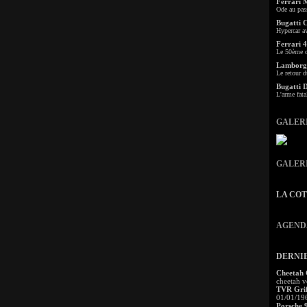
Ferrari 
Ode au pas
Bugatti 
Hypercar a
Ferrari 4
Le 50ème c
Lamborgh
Le retour d
Bugatti 
L'arme fata
GALER
GALER
LA CO
AGEND
DERNI
Cheetah
cheetah v
TVR Grif
01/01/19
Porsche 