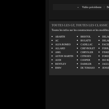
«
Vidéo précédente
|
B
TOUTES LES GT, TOUTES LES CLASSIC
Toutes les infos sur les constructeurs et les modèles
ABARTH
BRISTOL
DELA
AC
BUGATTI
DELA
ALFA ROMEO
CADILLAC
FACE
ALLARD
CHEVROLET
FERR
AMG
CHRYSLER
FISK
ASTON MARTIN
CITROEN
FORD
AUDI
COOPER
ISO R
BENTLEY
DAIMLER
JAGU
BMW
DE TOMASO
JENS