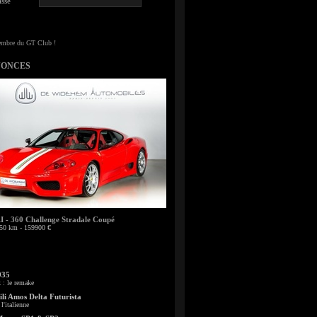
sse
NONCES
- 360 Challenge Stradale Coupé
50 km - 159900 €
935
: le remake
li Amos Delta Futurista
l'italienne