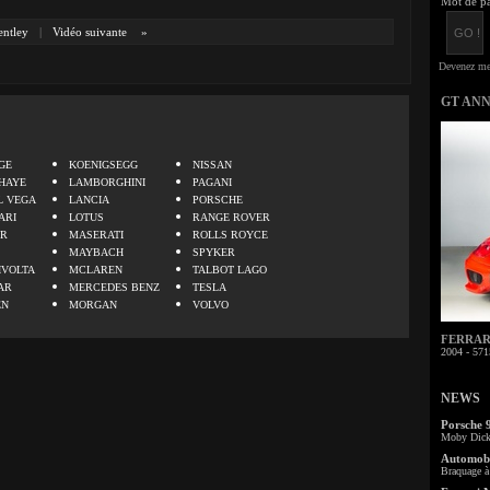
Mot de pa
entley
|
Vidéo suivante
»
GT AN
.
GE
KOENIGSEGG
NISSAN
HAYE
LAMBORGHINI
PAGANI
L VEGA
LANCIA
PORSCHE
ARI
LOTUS
RANGE ROVER
ER
MASERATI
ROLLS ROYCE
MAYBACH
SPYKER
IVOLTA
MCLAREN
TALBOT LAGO
AR
MERCEDES BENZ
TESLA
EN
MORGAN
VOLVO
FERRARI 
2004 - 571
NEWS
Porsche 
Moby Dick 
Automobi
Braquage à 