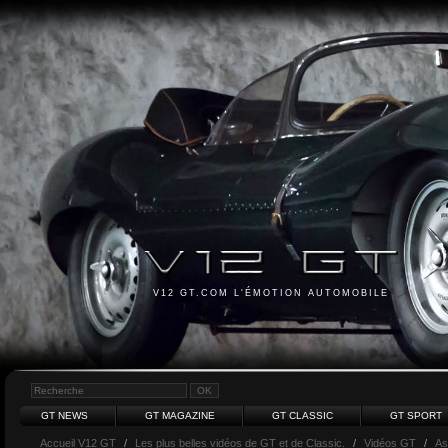
V12 GT.COM L'ÉMOTION AUTOMOBILE
GT NEWS
GT MAGAZINE
GT CLASSIC
GT SPORT
Accueil V12 GT
/
Les plus belles vidéos de GT et de Classic.
/
Vidéos GT
/
As