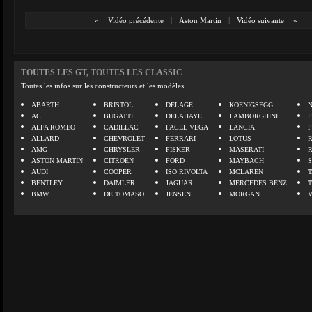
«
Vidéo précédente
|
Aston Martin
|
Vidéo suivante
»
TOUTES LES GT, TOUTES LES CLASSIC
Toutes les infos sur les constructeurs et les modèles.
ABARTH
BRISTOL
DELAGE
KOENIGSEGG
N
AC
BUGATTI
DELAHAYE
LAMBORGHINI
P
ALFA ROMEO
CADILLAC
FACEL VEGA
LANCIA
ALLARD
CHEVROLET
FERRARI
LOTUS
AMG
CHRYSLER
FISKER
MASERATI
ASTON MARTIN
CITROEN
FORD
MAYBACH
AUDI
COOPER
ISO RIVOLTA
MCLAREN
BENTLEY
DAIMLER
JAGUAR
MERCEDES BENZ
BMW
DE TOMASO
JENSEN
MORGAN