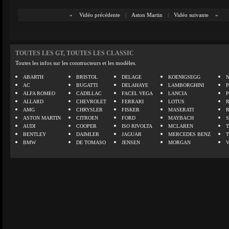
«
Vidéo précédente
|
Aston Martin
|
Vidéo suivante
»
TOUTES LES GT, TOUTES LES CLASSIC
Toutes les infos sur les constructeurs et les modèles.
ABARTH
BRISTOL
DELAGE
KOENIGSEGG
N
AC
BUGATTI
DELAHAYE
LAMBORGHINI
P
ALFA ROMEO
CADILLAC
FACEL VEGA
LANCIA
ALLARD
CHEVROLET
FERRARI
LOTUS
AMG
CHRYSLER
FISKER
MASERATI
ASTON MARTIN
CITROEN
FORD
MAYBACH
AUDI
COOPER
ISO RIVOLTA
MCLAREN
BENTLEY
DAIMLER
JAGUAR
MERCEDES BENZ
BMW
DE TOMASO
JENSEN
MORGAN