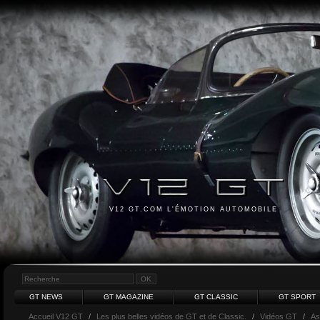
V12 GT.COM L'ÉMOTION AUTOMOBILE
GT NEWS
GT MAGAZINE
GT CLASSIC
GT SPORT
Accueil V12 GT
/
Les plus belles vidéos de GT et de Classic.
/
Vidéos GT
/
As