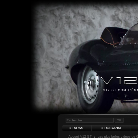
V12 GT.COM L'É
GT NEWS
GT MAGAZINE
Accueil V12 GT
/
Les plus belles vidéos de 