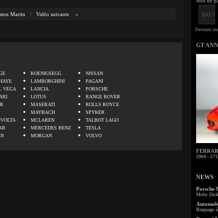
Mot de pa
ston Martin
|
Vidéo suivante
»
GT AN
.
GE
KOENIGSEGG
NISSAN
HAYE
LAMBORGHINI
PAGANI
L VEGA
LANCIA
PORSCHE
ARI
LOTUS
RANGE ROVER
ER
MASERATI
ROLLS ROYCE
MAYBACH
SPYKER
IVOLTA
MCLAREN
TALBOT LAGO
AR
MERCEDES BENZ
TESLA
EN
MORGAN
VOLVO
FERRARI 
2004 - 571
NEWS
Porsche 
Moby Dick 
Automobi
Braquage à 