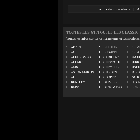
«
Vidéo précédente
|
A
TOUTES LES GT, TOUTES LES CLASSIC
Toutes les infos sur les constructeurs et les modèles
ABARTH
BRISTOL
DELA
AC
BUGATTI
DELA
ALFA ROMEO
CADILLAC
FACE
ALLARD
CHEVROLET
FERR
AMG
CHRYSLER
FISK
ASTON MARTIN
CITROEN
FORD
AUDI
COOPER
ISO R
BENTLEY
DAIMLER
JAGU
BMW
DE TOMASO
JENS