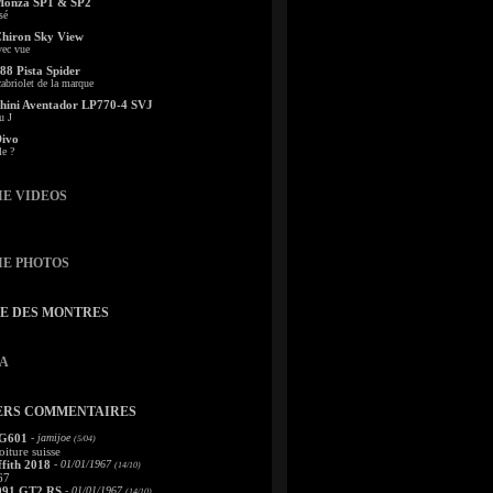
Monza SP1 & SP2
sé
Chiron Sky View
vec vue
88 Pista Spider
abriolet de la marque
ini Aventador LP770-4 SVJ
u J
Divo
le ?
IE VIDEOS
IE PHOTOS
TE DES MONTRES
A
ERS COMMENTAIRES
 G601
- jamijoe
(5/04)
oiture suisse
fith 2018
- 01/01/1967
(14/10)
67
991 GT2 RS
- 01/01/1967
(14/10)