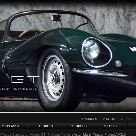
MOTION AUTOMOBILE
ANNONCES
PHOTOS
VIDÉOS
GT CLASSIC
GT SPORT
GT SPEED
GT GUIDE
GT et de Classic.
/
Vidéos GT
/
Aston Martin
/ Aston Martin Teaser Project AM310