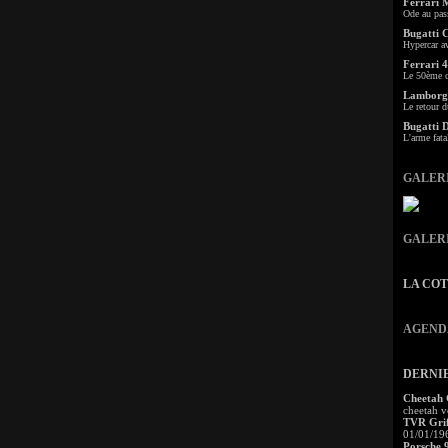
Ferrari 
Ode au pas
Bugatti 
Hypercar a
Ferrari 4
Le 50ème c
Lamborgh
Le retour d
Bugatti 
L'arme fata
GALER
GALER
LA CO
AGEND
DERNI
Cheetah
cheetah v
TVR Grif
01/01/19
Porsche 