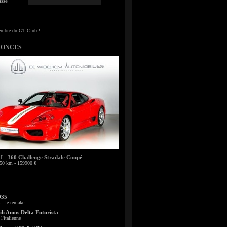
sse
NONCES
- 360 Challenge Stradale Coupé
50 km - 159900 €
935
: le remake
li Amos Delta Futurista
l'italienne