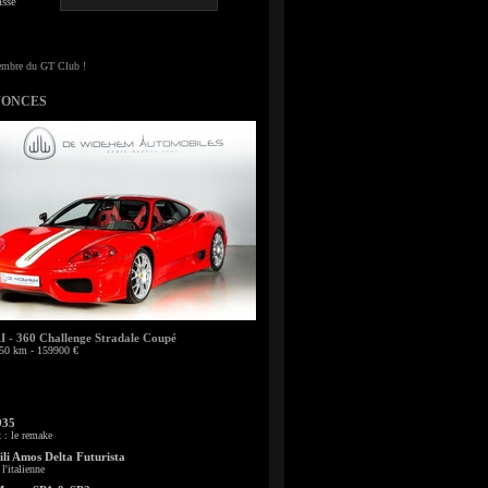
sse
NONCES
- 360 Challenge Stradale Coupé
50 km - 159900 €
935
: le remake
li Amos Delta Futurista
l'italienne