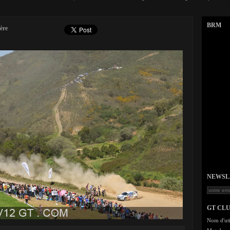
BRM
ère
NEWSLET
GT CL
Nom d'uti