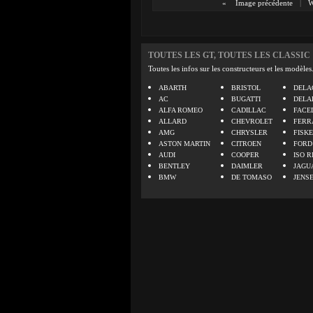
«
Image précédente
|
TOUTES LES GT, TOUTES LES CLASSIC
Toutes les infos sur les constructeurs et les modèles
ABARTH
BRISTOL
DELA
AC
BUGATTI
DELA
ALFA ROMEO
CADILLAC
FACE
ALLARD
CHEVROLET
FERR
AMG
CHRYSLER
FISK
ASTON MARTIN
CITROEN
FORD
AUDI
COOPER
ISO R
BENTLEY
DAIMLER
JAGU
BMW
DE TOMASO
JENS