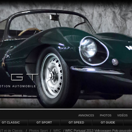
MOTION AUTOMOBILE
ANNONCES
PHOTOS
VIDÉOS
GT CLASSIC
GT SPORT
GT SPEED
GT GUIDE
GT et de Classic.
/
Photos Sport
/
WRC
/ WRC Portugal 2013 Volkswagen Polo poussièr