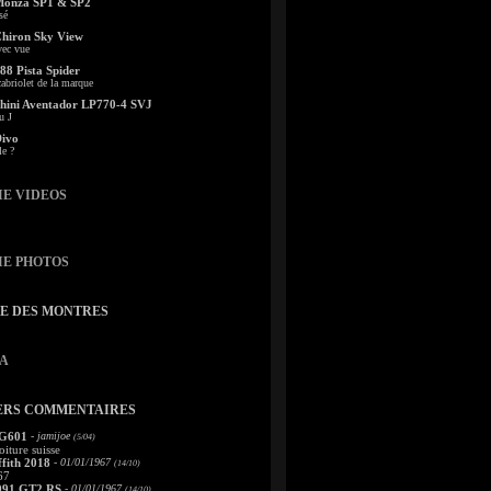
Monza SP1 & SP2
sé
Chiron Sky View
vec vue
88 Pista Spider
abriolet de la marque
ini Aventador LP770-4 SVJ
u J
Divo
le ?
IE VIDEOS
IE PHOTOS
TE DES MONTRES
A
ERS COMMENTAIRES
 G601
- jamijoe
(5/04)
oiture suisse
fith 2018
- 01/01/1967
(14/10)
67
991 GT2 RS
- 01/01/1967
(14/10)