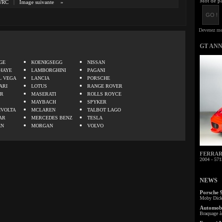
Mot de pa
WRC
|
Image suivante
»
GT AN
.
GE
KOENIGSEGG
NISSAN
HAYE
LAMBORGHINI
PAGANI
L VEGA
LANCIA
PORSCHE
ARI
LOTUS
RANGE ROVER
ER
MASERATI
ROLLS ROYCE
MAYBACH
SPYKER
IVOLTA
MCLAREN
TALBOT LAGO
AR
MERCEDES BENZ
TESLA
EN
MORGAN
VOLVO
FERRARI 
2004 - 571
NEWS
Porsche 
Moby Dick 
Automobi
Braquage à 