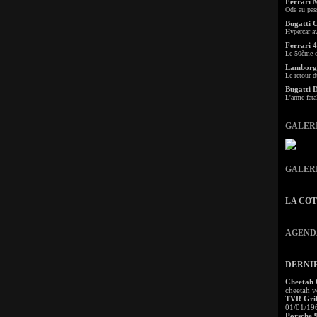
Ferrari 
Ode au pas
Bugatti 
Hypercar a
Ferrari 4
Le 50ème c
Lamborgh
Le retour d
Bugatti 
L'arme fata
GALER
GALER
LA CO
AGEND
DERNI
Cheetah
cheetah v
TVR Grif
01/01/19
Porsche 