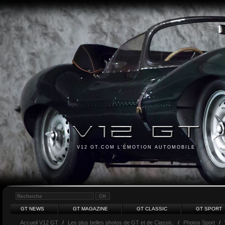
V12 GT.COM L'ÉMOTION AUTOMOBILE
GT NEWS
GT MAGAZINE
GT CLASSIC
GT SPORT
Accueil V12 GT
/
Les plus belles photos de GT et de Classic.
/
Photos Sport
/