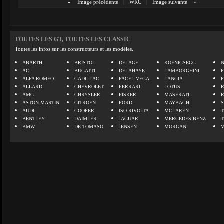
«
Image précédente
|
WRC
|
Image suivante
»
TOUTES LES GT, TOUTES LES CLASSIC
Toutes les infos sur les constructeurs et les modèles.
ABARTH
BRISTOL
DELAGE
KOENIGSEGG
N
AC
BUGATTI
DELAHAYE
LAMBORGHINI
P
ALFA ROMEO
CADILLAC
FACEL VEGA
LANCIA
ALLARD
CHEVROLET
FERRARI
LOTUS
AMG
CHRYSLER
FISKER
MASERATI
ASTON MARTIN
CITROEN
FORD
MAYBACH
AUDI
COOPER
ISO RIVOLTA
MCLAREN
BENTLEY
DAIMLER
JAGUAR
MERCEDES BENZ
BMW
DE TOMASO
JENSEN
MORGAN