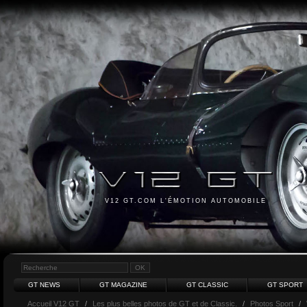
V12 GT.COM L'ÉMOTION AUTOMOBILE
GT NEWS
GT MAGAZINE
GT CLASSIC
GT SPORT
Accueil V12 GT
/
Les plus belles photos de GT et de Classic.
/
Photos Sport
/