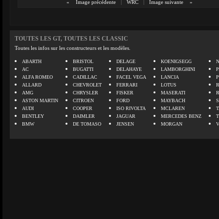
«
Image précédente
|
WRC
|
Image suivante
»
TOUTES LES GT, TOUTES LES CLASSIC
Toutes les infos sur les constructeurs et les modèles.
ABARTH
BRISTOL
DELAGE
KOENIGSEGG
N
AC
BUGATTI
DELAHAYE
LAMBORGHINI
P
ALFA ROMEO
CADILLAC
FACEL VEGA
LANCIA
ALLARD
CHEVROLET
FERRARI
LOTUS
AMG
CHRYSLER
FISKER
MASERATI
ASTON MARTIN
CITROEN
FORD
MAYBACH
AUDI
COOPER
ISO RIVOLTA
MCLAREN
BENTLEY
DAIMLER
JAGUAR
MERCEDES BENZ
BMW
DE TOMASO
JENSEN
MORGAN