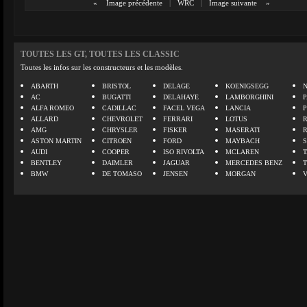
«
Image précédente
|
WRC
|
Image suivante
»
TOUTES LES GT, TOUTES LES CLASSIC
Toutes les infos sur les constructeurs et les modèles.
ABARTH
BRISTOL
DELAGE
KOENIGSEGG
N
AC
BUGATTI
DELAHAYE
LAMBORGHINI
P
ALFA ROMEO
CADILLAC
FACEL VEGA
LANCIA
ALLARD
CHEVROLET
FERRARI
LOTUS
AMG
CHRYSLER
FISKER
MASERATI
ASTON MARTIN
CITROEN
FORD
MAYBACH
AUDI
COOPER
ISO RIVOLTA
MCLAREN
BENTLEY
DAIMLER
JAGUAR
MERCEDES BENZ
BMW
DE TOMASO
JENSEN
MORGAN