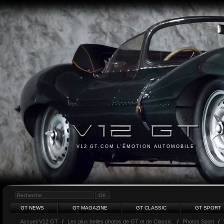
V12 GT.COM L'ÉMOTION AUTOMOBILE
GT NEWS
GT MAGAZINE
GT CLASSIC
GT SPORT
Accueil V12 GT
/
Les plus belles photos de GT et de Classic.
/
Photos Sport
/