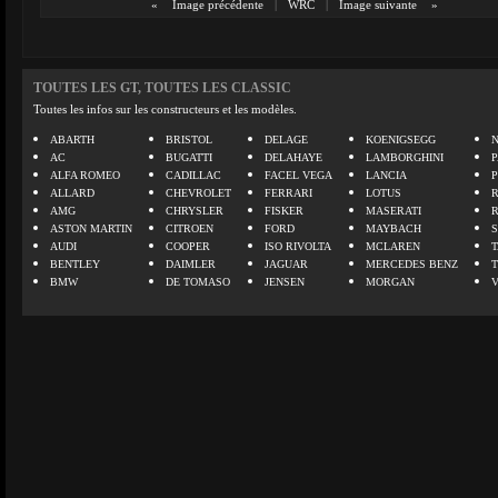
«
Image précédente
|
WRC
|
Image suivante
»
TOUTES LES GT, TOUTES LES CLASSIC
Toutes les infos sur les constructeurs et les modèles.
ABARTH
BRISTOL
DELAGE
KOENIGSEGG
N
AC
BUGATTI
DELAHAYE
LAMBORGHINI
P
ALFA ROMEO
CADILLAC
FACEL VEGA
LANCIA
ALLARD
CHEVROLET
FERRARI
LOTUS
AMG
CHRYSLER
FISKER
MASERATI
ASTON MARTIN
CITROEN
FORD
MAYBACH
AUDI
COOPER
ISO RIVOLTA
MCLAREN
BENTLEY
DAIMLER
JAGUAR
MERCEDES BENZ
BMW
DE TOMASO
JENSEN
MORGAN