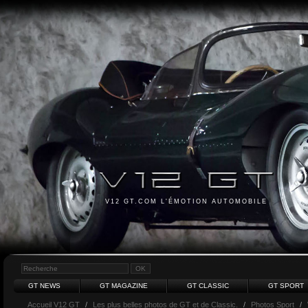
V12 GT.COM L'ÉMOTION AUTOMOBILE
GT NEWS
GT MAGAZINE
GT CLASSIC
GT SPORT
Accueil V12 GT
/
Les plus belles photos de GT et de Classic.
/
Photos Sport
/