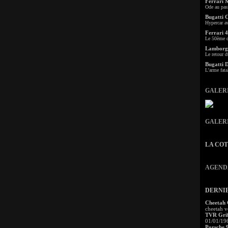
Ferrari 
Ode au pas
Bugatti 
Hypercar a
Ferrari 4
Le 50ème c
Lamborgh
Le retour d
Bugatti 
L'arme fata
GALER
GALER
LA CO
AGEND
DERNI
Cheetah
cheetah v
TVR Grif
01/01/19
Porsche 