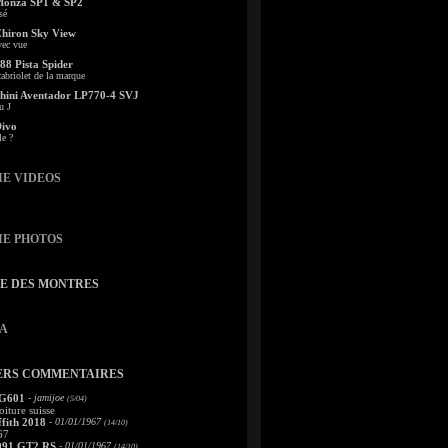
Monza SP1 & SP2
sé
Chiron Sky View
vec vue
88 Pista Spider
abriolet de la marque
ini Aventador LP770-4 SVJ
u J
Divo
le ?
IE VIDEOS
IE PHOTOS
TE DES MONTRES
A
ERS COMMENTAIRES
 G601
- jamijoe
(5/04)
oiture suisse
fith 2018
- 01/01/1967
(14/10)
67
991 GT2 RS
- 01/01/1967
(14/10)