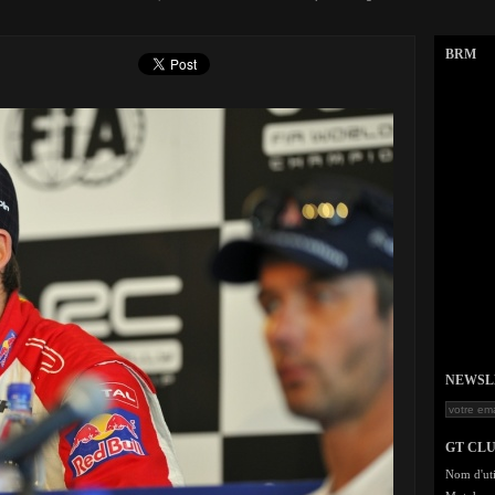
BRM
NEWSLET
GT CL
Nom d'uti