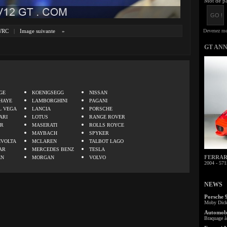
Mot de pa
WRC
|
Image suivante
»
GT AN
.
GE
KOENIGSEGG
NISSAN
HAYE
LAMBORGHINI
PAGANI
L VEGA
LANCIA
PORSCHE
ARI
LOTUS
RANGE ROVER
ER
MASERATI
ROLLS ROYCE
MAYBACH
SPYKER
IVOLTA
MCLAREN
TALBOT LAGO
AR
MERCEDES BENZ
TESLA
FERRARI 
EN
MORGAN
VOLVO
2004 - 571
NEWS
Porsche 
Moby Dick 
Automobi
Braquage à 