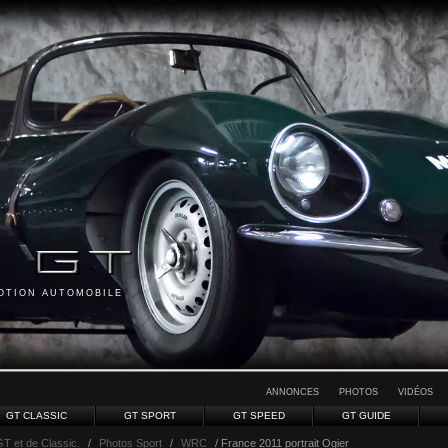
MOTION AUTOMOBILE
ANNONCES
PHOTOS
VIDÉOS
GT CLASSIC
GT SPORT
GT SPEED
GT GUIDE
GT et de Classic.
/
Photos Sport
/
WRC
/ France 2011 portrait Ogier