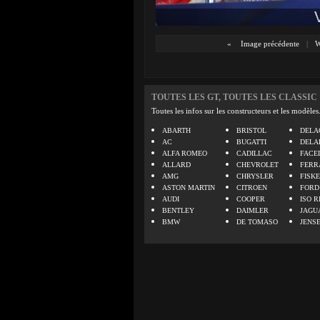
«
Image précédente
|
TOUTES LES GT, TOUTES LES CLASSIC
Toutes les infos sur les constructeurs et les modèles
ABARTH
BRISTOL
DELA
AC
BUGATTI
DELA
ALFA ROMEO
CADILLAC
FACE
ALLARD
CHEVROLET
FERR
AMG
CHRYSLER
FISK
ASTON MARTIN
CITROEN
FORD
AUDI
COOPER
ISO R
BENTLEY
DAIMLER
JAGU
BMW
DE TOMASO
JENS