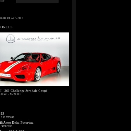
sse
NONCES
- 360 Challenge Stradale Coupé
50 km - 159900 €
935
: le remake
li Amos Delta Futurista
l'italienne