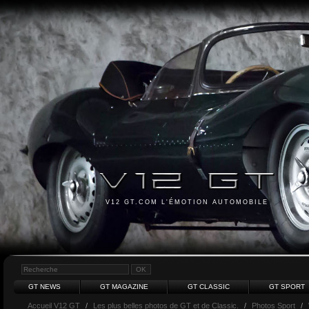
V12 GT.COM L'ÉMOTION AUTOMOBILE
GT NEWS
GT MAGAZINE
GT CLASSIC
GT SPORT
Accueil V12 GT
/
Les plus belles photos de GT et de Classic.
/
Photos Sport
/