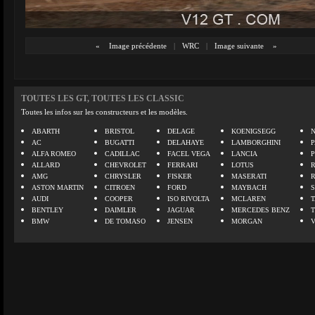
«
Image précédente
|
WRC
|
Image suivante
»
TOUTES LES GT, TOUTES LES CLASSIC
Toutes les infos sur les constructeurs et les modèles.
ABARTH
BRISTOL
DELAGE
KOENIGSEGG
N
AC
BUGATTI
DELAHAYE
LAMBORGHINI
P
ALFA ROMEO
CADILLAC
FACEL VEGA
LANCIA
ALLARD
CHEVROLET
FERRARI
LOTUS
AMG
CHRYSLER
FISKER
MASERATI
ASTON MARTIN
CITROEN
FORD
MAYBACH
AUDI
COOPER
ISO RIVOLTA
MCLAREN
BENTLEY
DAIMLER
JAGUAR
MERCEDES BENZ
BMW
DE TOMASO
JENSEN
MORGAN