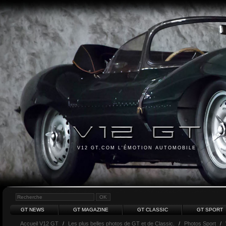
V12 GT.COM L'ÉMOTION AUTOMOBILE
GT NEWS
GT MAGAZINE
GT CLASSIC
GT SPORT
Accueil V12 GT
/
Les plus belles photos de GT et de Classic.
/
Photos Sport
/