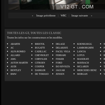
«
Image précédente
|
WRC
|
Image suivante
»
TOUTES LES GT, TOUTES LES CLASSIC
Toutes les infos sur les constructeurs et les modèles.
ABARTH
BRISTOL
DELAGE
KOENIGSEGG
N
AC
BUGATTI
DELAHAYE
LAMBORGHINI
P
ALFA ROMEO
CADILLAC
FACEL VEGA
LANCIA
ALLARD
CHEVROLET
FERRARI
LOTUS
AMG
CHRYSLER
FISKER
MASERATI
ASTON MARTIN
CITROEN
FORD
MAYBACH
AUDI
COOPER
ISO RIVOLTA
MCLAREN
BENTLEY
DAIMLER
JAGUAR
MERCEDES BENZ
BMW
DE TOMASO
JENSEN
MORGAN