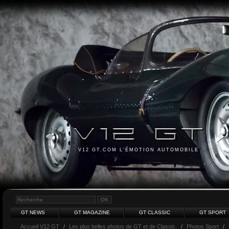
V12 GT.COM L'ÉMOTION AUTOMOBILE
GT NEWS
GT MAGAZINE
GT CLASSIC
GT SPORT
Accueil V12 GT
/
Les plus belles photos de GT et de Classic.
/
Photos Sport
/