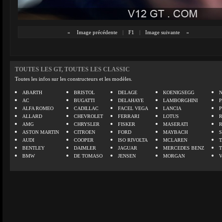
«
Image précédente
|
F1
|
Image suivante
»
TOUTES LES GT, TOUTES LES CLASSIC
Toutes les infos sur les constructeurs et les modèles.
ABARTH
BRISTOL
DELAGE
KOENIGSEGG
N
AC
BUGATTI
DELAHAYE
LAMBORGHINI
P
ALFA ROMEO
CADILLAC
FACEL VEGA
LANCIA
ALLARD
CHEVROLET
FERRARI
LOTUS
AMG
CHRYSLER
FISKER
MASERATI
ASTON MARTIN
CITROEN
FORD
MAYBACH
AUDI
COOPER
ISO RIVOLTA
MCLAREN
BENTLEY
DAIMLER
JAGUAR
MERCEDES BENZ
BMW
DE TOMASO
JENSEN
MORGAN