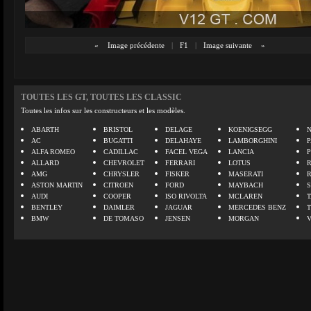
«
Image précédente
|
F1
|
Image suivante
»
TOUTES LES GT, TOUTES LES CLASSIC
Toutes les infos sur les constructeurs et les modèles.
ABARTH
BRISTOL
DELAGE
KOENIGSEGG
N
AC
BUGATTI
DELAHAYE
LAMBORGHINI
P
ALFA ROMEO
CADILLAC
FACEL VEGA
LANCIA
ALLARD
CHEVROLET
FERRARI
LOTUS
AMG
CHRYSLER
FISKER
MASERATI
ASTON MARTIN
CITROEN
FORD
MAYBACH
AUDI
COOPER
ISO RIVOLTA
MCLAREN
BENTLEY
DAIMLER
JAGUAR
MERCEDES BENZ
BMW
DE TOMASO
JENSEN
MORGAN