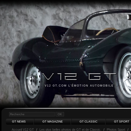
V12 GT.COM L'ÉMOTION AUTOMOBILE
GT NEWS
GT MAGAZINE
GT CLASSIC
GT SPORT
Accueil V12 GT
/
Les plus belles photos de GT et de Classic.
/
Photos Sport
/