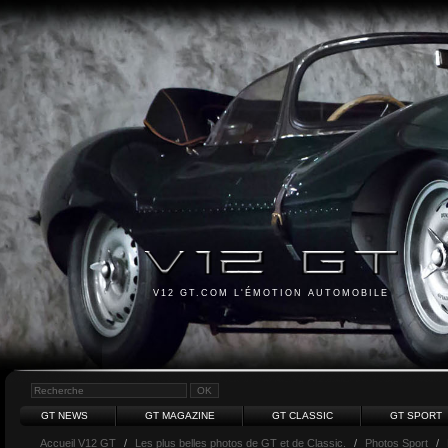
V12 GT.COM L'ÉMOTION AUTOMOBILE
GT NEWS
GT MAGAZINE
GT CLASSIC
GT SPORT
Accueil V12 GT
/
Les plus belles photos de GT et de Classic.
/
Photos Sport
/