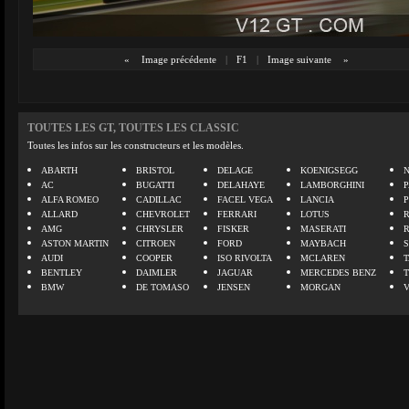
«
Image précédente
|
F1
|
Image suivante
»
TOUTES LES GT, TOUTES LES CLASSIC
Toutes les infos sur les constructeurs et les modèles.
ABARTH
BRISTOL
DELAGE
KOENIGSEGG
N
AC
BUGATTI
DELAHAYE
LAMBORGHINI
P
ALFA ROMEO
CADILLAC
FACEL VEGA
LANCIA
ALLARD
CHEVROLET
FERRARI
LOTUS
AMG
CHRYSLER
FISKER
MASERATI
ASTON MARTIN
CITROEN
FORD
MAYBACH
AUDI
COOPER
ISO RIVOLTA
MCLAREN
BENTLEY
DAIMLER
JAGUAR
MERCEDES BENZ
BMW
DE TOMASO
JENSEN
MORGAN