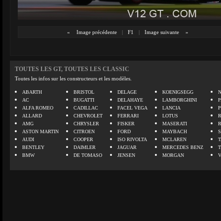
«
Image précédente
|
F1
|
Image suivante
»
TOUTES LES GT, TOUTES LES CLASSIC
Toutes les infos sur les constructeurs et les modèles.
ABARTH
BRISTOL
DELAGE
KOENIGSEGG
N
AC
BUGATTI
DELAHAYE
LAMBORGHINI
P
ALFA ROMEO
CADILLAC
FACEL VEGA
LANCIA
ALLARD
CHEVROLET
FERRARI
LOTUS
AMG
CHRYSLER
FISKER
MASERATI
ASTON MARTIN
CITROEN
FORD
MAYBACH
AUDI
COOPER
ISO RIVOLTA
MCLAREN
BENTLEY
DAIMLER
JAGUAR
MERCEDES BENZ
BMW
DE TOMASO
JENSEN
MORGAN