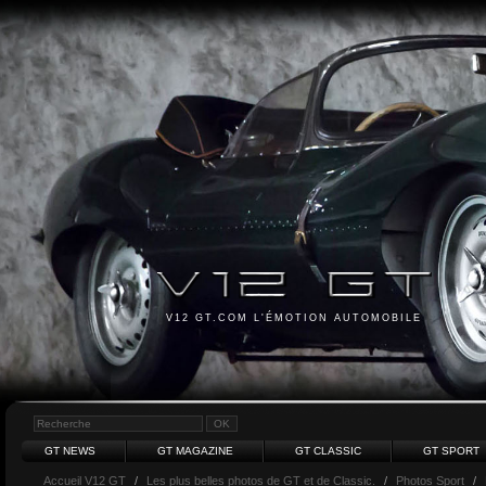
V12 GT.COM L'ÉMOTION AUTOMOBILE
GT NEWS
GT MAGAZINE
GT CLASSIC
GT SPORT
Accueil V12 GT
/
Les plus belles photos de GT et de Classic.
/
Photos Sport
/