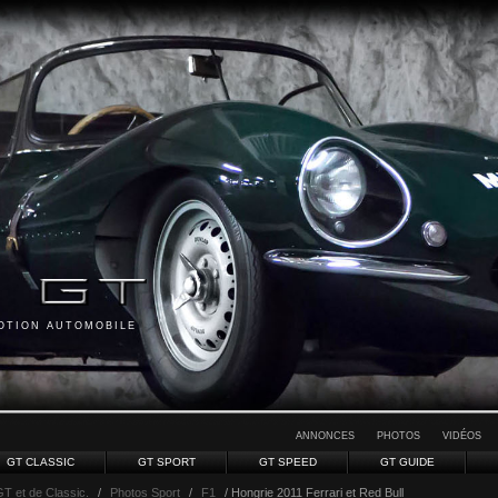
MOTION AUTOMOBILE
ANNONCES
PHOTOS
VIDÉOS
GT CLASSIC
GT SPORT
GT SPEED
GT GUIDE
GT et de Classic.
/
Photos Sport
/
F1
/ Hongrie 2011 Ferrari et Red Bull