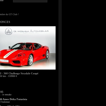
sse
NONCES
- 360 Challenge Stradale Coupé
50 km - 159900 €
935
: le remake
li Amos Delta Futurista
l'italienne