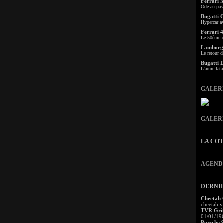
Ferrari 
Ode au pas
Bugatti 
Hypercar a
Ferrari 4
Le 50ème c
Lamborgh
Le retour d
Bugatti 
L'arme fata
GALER
GALER
LA CO
AGEND
DERNI
Cheetah
cheetah v
TVR Grif
01/01/19
Porsche 