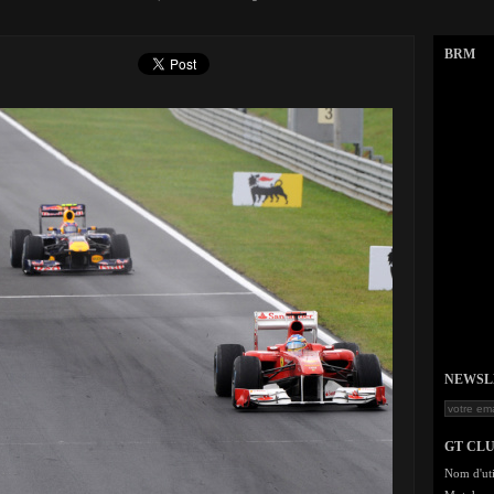
BRM
NEWSLET
GT CL
Nom d'uti