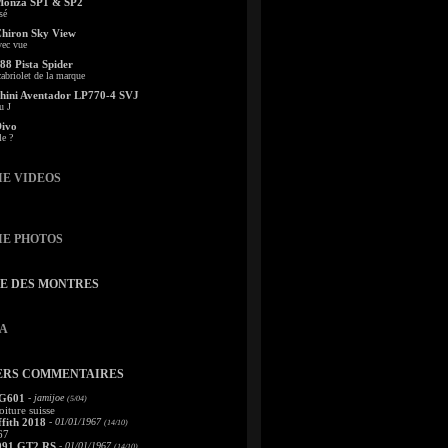
Monza SP1 & SP2
sé
Chiron Sky View
vec vue
88 Pista Spider
abriolet de la marque
ini Aventador LP770-4 SVJ
u J
Divo
le ?
IE VIDEOS
IE PHOTOS
TE DES MONTRES
A
ERS COMMENTAIRES
 G601
- jamijoe
(5/04)
oiture suisse
fith 2018
- 01/01/1967
(14/10)
67
991 GT2 RS
- 01/01/1967
(14/10)