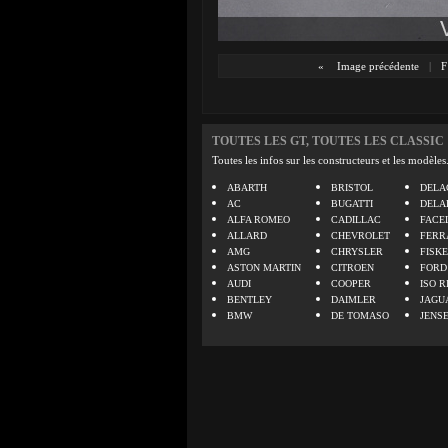
«
Image précédente
|
F
TOUTES LES GT, TOUTES LES CLASSIC
Toutes les infos sur les constructeurs et les modèles
ABARTH
BRISTOL
DELA
AC
BUGATTI
DELA
ALFA ROMEO
CADILLAC
FACE
ALLARD
CHEVROLET
FERR
AMG
CHRYSLER
FISK
ASTON MARTIN
CITROEN
FORD
AUDI
COOPER
ISO R
BENTLEY
DAIMLER
JAGU
BMW
DE TOMASO
JENS