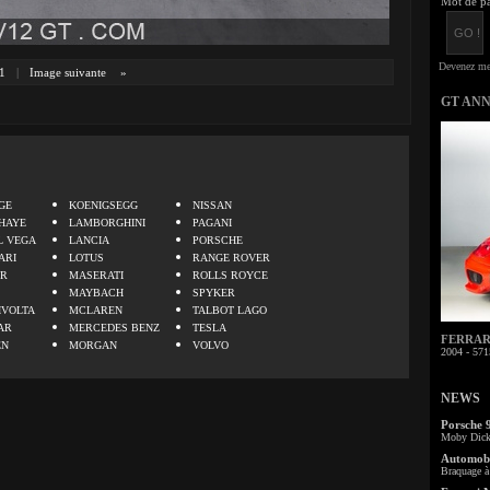
Mot de pa
1
|
Image suivante
»
GT AN
.
GE
KOENIGSEGG
NISSAN
HAYE
LAMBORGHINI
PAGANI
L VEGA
LANCIA
PORSCHE
ARI
LOTUS
RANGE ROVER
ER
MASERATI
ROLLS ROYCE
MAYBACH
SPYKER
IVOLTA
MCLAREN
TALBOT LAGO
AR
MERCEDES BENZ
TESLA
FERRARI 
EN
MORGAN
VOLVO
2004 - 571
NEWS
Porsche 
Moby Dick 
Automobi
Braquage à 