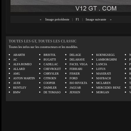
«
Image précédente
|
F1
|
Image suivante
»
TOUTES LES GT, TOUTES LES CLASSIC
Toutes les infos sur les constructeurs et les modèles.
ABARTH
BRISTOL
DELAGE
KOENIGSEGG
N
AC
BUGATTI
DELAHAYE
LAMBORGHINI
P
ALFA ROMEO
CADILLAC
FACEL VEGA
LANCIA
ALLARD
CHEVROLET
FERRARI
LOTUS
AMG
CHRYSLER
FISKER
MASERATI
ASTON MARTIN
CITROEN
FORD
MAYBACH
AUDI
COOPER
ISO RIVOLTA
MCLAREN
BENTLEY
DAIMLER
JAGUAR
MERCEDES BENZ
BMW
DE TOMASO
JENSEN
MORGAN