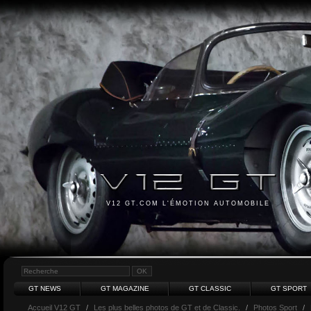
V12 GT.COM L'ÉMOTION AUTOMOBILE
GT NEWS
GT MAGAZINE
GT CLASSIC
GT SPORT
Accueil V12 GT
/
Les plus belles photos de GT et de Classic.
/
Photos Sport
/