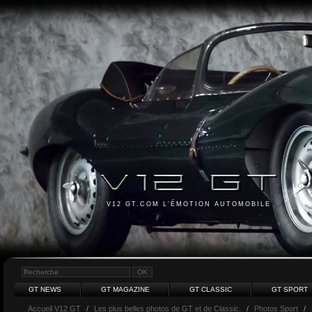
V12 GT.COM L'ÉMOTION AUTOMOBILE
GT NEWS
GT MAGAZINE
GT CLASSIC
GT SPORT
Accueil V12 GT
/
Les plus belles photos de GT et de Classic.
/
Photos Sport
/