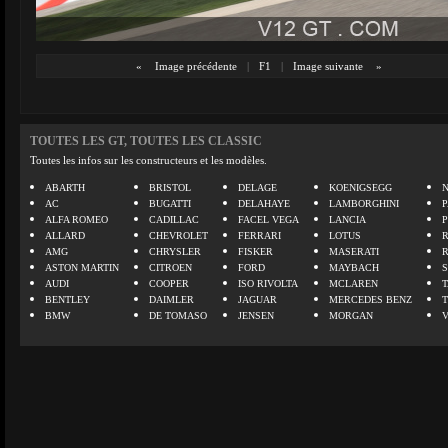
«
Image précédente
|
F1
|
Image suivante
»
TOUTES LES GT, TOUTES LES CLASSIC
Toutes les infos sur les constructeurs et les modèles.
ABARTH
BRISTOL
DELAGE
KOENIGSEGG
N
AC
BUGATTI
DELAHAYE
LAMBORGHINI
P
ALFA ROMEO
CADILLAC
FACEL VEGA
LANCIA
ALLARD
CHEVROLET
FERRARI
LOTUS
AMG
CHRYSLER
FISKER
MASERATI
ASTON MARTIN
CITROEN
FORD
MAYBACH
AUDI
COOPER
ISO RIVOLTA
MCLAREN
BENTLEY
DAIMLER
JAGUAR
MERCEDES BENZ
BMW
DE TOMASO
JENSEN
MORGAN