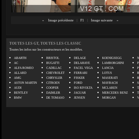
«
Image précédente
|
F1
|
Image suivante
»
TOUTES LES GT, TOUTES LES CLASSIC
Toutes les infos sur les constructeurs et les modèles.
ABARTH
BRISTOL
DELAGE
KOENIGSEGG
N
AC
BUGATTI
DELAHAYE
LAMBORGHINI
P
ALFA ROMEO
CADILLAC
FACEL VEGA
LANCIA
ALLARD
CHEVROLET
FERRARI
LOTUS
AMG
CHRYSLER
FISKER
MASERATI
ASTON MARTIN
CITROEN
FORD
MAYBACH
AUDI
COOPER
ISO RIVOLTA
MCLAREN
BENTLEY
DAIMLER
JAGUAR
MERCEDES BENZ
BMW
DE TOMASO
JENSEN
MORGAN