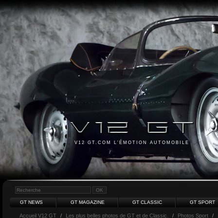
V12 GT.COM L'ÉMOTION AUTOMOBILE
GT NEWS
GT MAGAZINE
GT CLASSIC
GT SPORT
Accueil V12 GT
/
Les plus belles photos de GT et de Classic.
/
Photos Sport
/