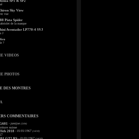
Monza SP1 & SP2
sé
Chiron Sky View
vec vue
88 Pista Spider
abriolet de la marque
ini Aventador LP770-4 SVJ
u J
Divo
le ?
IE VIDEOS
IE PHOTOS
TE DES MONTRES
A
ERS COMMENTAIRES
 G601
- jamijoe
(5/04)
oiture suisse
fith 2018
- 01/01/1967
(14/10)
67
991 GT2 RS
- 01/01/1967
(14/10)