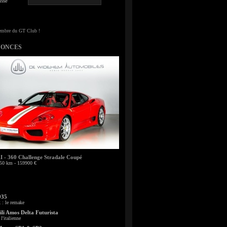
sse
NONCES
- 360 Challenge Stradale Coupé
50 km - 159900 €
935
: le remake
li Amos Delta Futurista
l'italienne