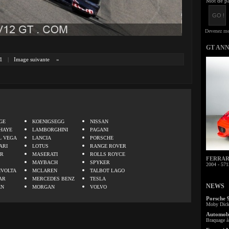
Mot de pa
GT AN
1
|
Image suivante
»
.
GE
KOENIGSEGG
NISSAN
HAYE
LAMBORGHINI
PAGANI
L VEGA
LANCIA
PORSCHE
ARI
LOTUS
RANGE ROVER
ER
MASERATI
ROLLS ROYCE
FERRARI 
MAYBACH
SPYKER
2004 - 571
IVOLTA
MCLAREN
TALBOT LAGO
AR
MERCEDES BENZ
TESLA
NEWS
EN
MORGAN
VOLVO
Porsche 
Moby Dick 
Automobi
Braquage à 