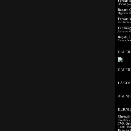
Ferrari 
Ode au pas
Bugatti 
Hypercar a
Ferrari 4
Le 50ème c
Lamborgh
Le retour d
Bugatti 
L'arme fata
GALER
GALER
LA CO
AGEND
DERNI
Cheetah
cheetah v
TVR Grif
01/01/19
Porsche 