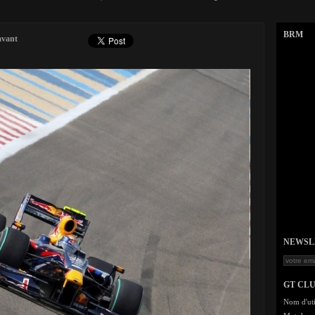
BRM
avant
NEWSLET
GT CL
Nom d'uti