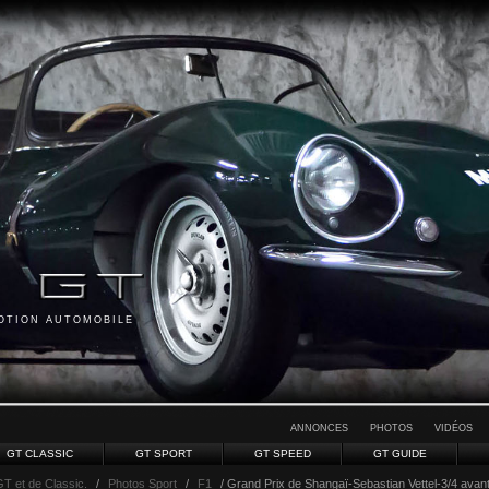
MOTION AUTOMOBILE
ANNONCES
PHOTOS
VIDÉOS
GT CLASSIC
GT SPORT
GT SPEED
GT GUIDE
GT et de Classic.
/
Photos Sport
/
F1
/ Grand Prix de Shangaï-Sebastian Vettel-3/4 avan