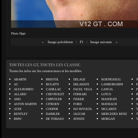
Photo Dppi
«
Image précédente
|
F1
|
Image suivante
»
TOUTES LES GT, TOUTES LES CLASSIC
Toutes les infos sur les constructeurs et les modèles.
ABARTH
BRISTOL
DELAGE
KOENIGSEGG
N
AC
BUGATTI
DELAHAYE
LAMBORGHINI
P
ALFA ROMEO
CADILLAC
FACEL VEGA
LANCIA
ALLARD
CHEVROLET
FERRARI
LOTUS
AMG
CHRYSLER
FISKER
MASERATI
ASTON MARTIN
CITROEN
FORD
MAYBACH
AUDI
COOPER
ISO RIVOLTA
MCLAREN
BENTLEY
DAIMLER
JAGUAR
MERCEDES BENZ
BMW
DE TOMASO
JENSEN
MORGAN