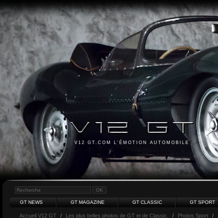
V12 GT.COM L'ÉMOTION AUTOMOBILE
GT NEWS
GT MAGAZINE
GT CLASSIC
GT SPORT
Accueil V12 GT
/
Les plus belles photos de GT et de Classic.
/
Photos Sport
/