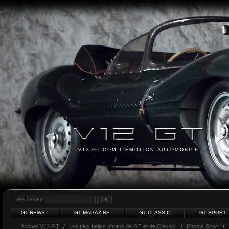
V12 GT.COM L'ÉMOTION AUTOMOBILE
GT NEWS
GT MAGAZINE
GT CLASSIC
GT SPORT
Accueil V12 GT
/
Les plus belles photos de GT et de Classic.
/
Photos Sport
/