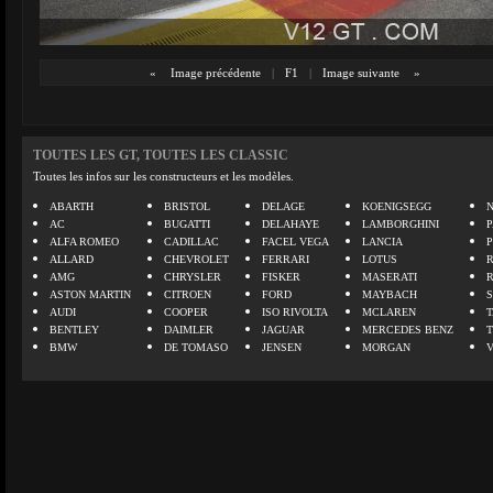
«
Image précédente
|
F1
|
Image suivante
»
TOUTES LES GT, TOUTES LES CLASSIC
Toutes les infos sur les constructeurs et les modèles.
ABARTH
BRISTOL
DELAGE
KOENIGSEGG
N
AC
BUGATTI
DELAHAYE
LAMBORGHINI
P
ALFA ROMEO
CADILLAC
FACEL VEGA
LANCIA
ALLARD
CHEVROLET
FERRARI
LOTUS
AMG
CHRYSLER
FISKER
MASERATI
ASTON MARTIN
CITROEN
FORD
MAYBACH
AUDI
COOPER
ISO RIVOLTA
MCLAREN
BENTLEY
DAIMLER
JAGUAR
MERCEDES BENZ
BMW
DE TOMASO
JENSEN
MORGAN