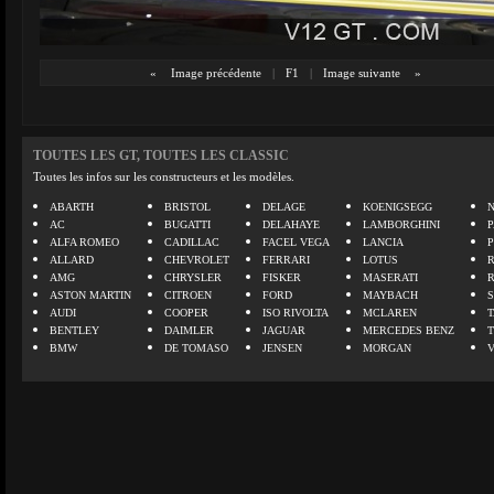
«
Image précédente
|
F1
|
Image suivante
»
TOUTES LES GT, TOUTES LES CLASSIC
Toutes les infos sur les constructeurs et les modèles.
ABARTH
BRISTOL
DELAGE
KOENIGSEGG
N
AC
BUGATTI
DELAHAYE
LAMBORGHINI
P
ALFA ROMEO
CADILLAC
FACEL VEGA
LANCIA
ALLARD
CHEVROLET
FERRARI
LOTUS
AMG
CHRYSLER
FISKER
MASERATI
ASTON MARTIN
CITROEN
FORD
MAYBACH
AUDI
COOPER
ISO RIVOLTA
MCLAREN
BENTLEY
DAIMLER
JAGUAR
MERCEDES BENZ
BMW
DE TOMASO
JENSEN
MORGAN