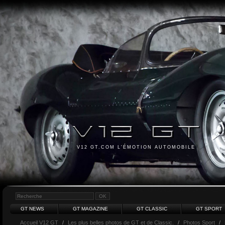
V12 GT.COM L'ÉMOTION AUTOMOBILE
GT NEWS
GT MAGAZINE
GT CLASSIC
GT SPORT
Accueil V12 GT
/
Les plus belles photos de GT et de Classic.
/
Photos Sport
/