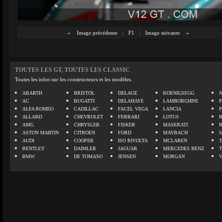
«
Image précédente
|
F1
|
Image suivante
»
TOUTES LES GT, TOUTES LES CLASSIC
Toutes les infos sur les constructeurs et les modèles.
ABARTH
BRISTOL
DELAGE
KOENIGSEGG
N
AC
BUGATTI
DELAHAYE
LAMBORGHINI
P
ALFA ROMEO
CADILLAC
FACEL VEGA
LANCIA
ALLARD
CHEVROLET
FERRARI
LOTUS
AMG
CHRYSLER
FISKER
MASERATI
ASTON MARTIN
CITROEN
FORD
MAYBACH
AUDI
COOPER
ISO RIVOLTA
MCLAREN
BENTLEY
DAIMLER
JAGUAR
MERCEDES BENZ
BMW
DE TOMASO
JENSEN
MORGAN