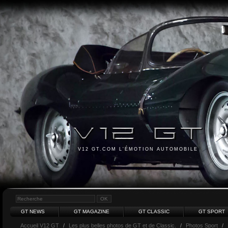
V12 GT.COM L'ÉMOTION AUTOMOBILE
GT NEWS
GT MAGAZINE
GT CLASSIC
GT SPORT
Accueil V12 GT
/
Les plus belles photos de GT et de Classic.
/
Photos Sport
/