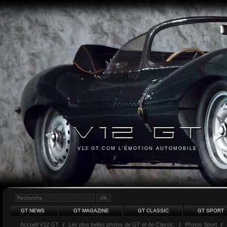
V12 GT.COM L'ÉMOTION AUTOMOBILE
GT NEWS
GT MAGAZINE
GT CLASSIC
GT SPORT
Accueil V12 GT
/
Les plus belles photos de GT et de Classic.
/
Photos Sport
/