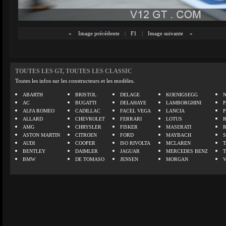
«
Image précédente
|
F1
|
Image suivante
»
TOUTES LES GT, TOUTES LES CLASSIC
Toutes les infos sur les constructeurs et les modèles.
ABARTH
BRISTOL
DELAGE
KOENIGSEGG
N
AC
BUGATTI
DELAHAYE
LAMBORGHINI
P
ALFA ROMEO
CADILLAC
FACEL VEGA
LANCIA
ALLARD
CHEVROLET
FERRARI
LOTUS
AMG
CHRYSLER
FISKER
MASERATI
ASTON MARTIN
CITROEN
FORD
MAYBACH
AUDI
COOPER
ISO RIVOLTA
MCLAREN
BENTLEY
DAIMLER
JAGUAR
MERCEDES BENZ
BMW
DE TOMASO
JENSEN
MORGAN