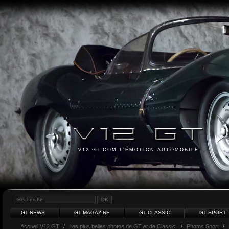
V12 GT.COM L'ÉMOTION AUTOMOBILE
GT NEWS
GT MAGAZINE
GT CLASSIC
GT SPORT
Accueil V12 GT
/
Les plus belles photos de GT et de Classic.
/
Photos Sport
/