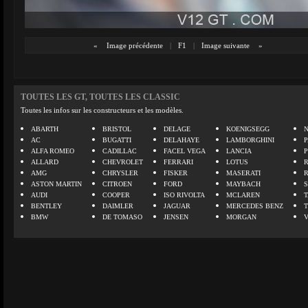
«
Image précédente
|
F1
|
Image suivante
»
TOUTES LES GT, TOUTES LES CLASSIC
Toutes les infos sur les constructeurs et les modèles.
ABARTH
BRISTOL
DELAGE
KOENIGSEGG
N
AC
BUGATTI
DELAHAYE
LAMBORGHINI
P
ALFA ROMEO
CADILLAC
FACEL VEGA
LANCIA
ALLARD
CHEVROLET
FERRARI
LOTUS
AMG
CHRYSLER
FISKER
MASERATI
ASTON MARTIN
CITROEN
FORD
MAYBACH
AUDI
COOPER
ISO RIVOLTA
MCLAREN
BENTLEY
DAIMLER
JAGUAR
MERCEDES BENZ
BMW
DE TOMASO
JENSEN
MORGAN