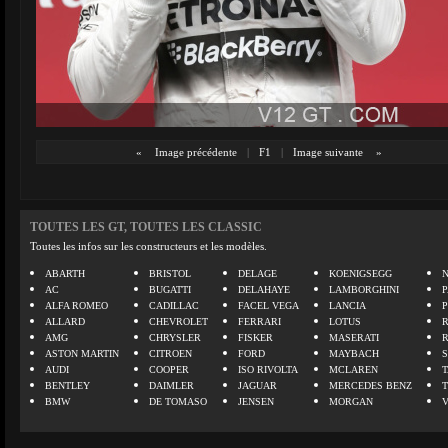
«
Image précédente
|
F1
|
Image suivante
»
TOUTES LES GT, TOUTES LES CLASSIC
Toutes les infos sur les constructeurs et les modèles.
ABARTH
BRISTOL
DELAGE
KOENIGSEGG
N
AC
BUGATTI
DELAHAYE
LAMBORGHINI
P
ALFA ROMEO
CADILLAC
FACEL VEGA
LANCIA
ALLARD
CHEVROLET
FERRARI
LOTUS
AMG
CHRYSLER
FISKER
MASERATI
ASTON MARTIN
CITROEN
FORD
MAYBACH
AUDI
COOPER
ISO RIVOLTA
MCLAREN
BENTLEY
DAIMLER
JAGUAR
MERCEDES BENZ
BMW
DE TOMASO
JENSEN
MORGAN