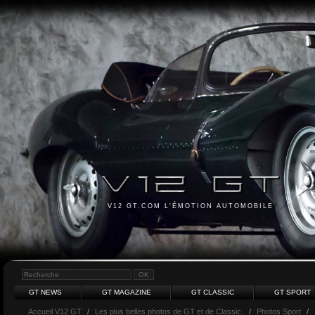
V12 GT.COM L'ÉMOTION AUTOMOBILE
GT NEWS
GT MAGAZINE
GT CLASSIC
GT SPORT
Accueil V12 GT
/
Les plus belles photos de GT et de Classic.
/
Photos Sport
/