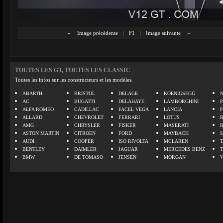
«
Image précédente
|
F1
|
Image suivante
»
TOUTES LES GT, TOUTES LES CLASSIC
Toutes les infos sur les constructeurs et les modèles.
ABARTH
BRISTOL
DELAGE
KOENIGSEGG
N
AC
BUGATTI
DELAHAYE
LAMBORGHINI
P
ALFA ROMEO
CADILLAC
FACEL VEGA
LANCIA
ALLARD
CHEVROLET
FERRARI
LOTUS
AMG
CHRYSLER
FISKER
MASERATI
ASTON MARTIN
CITROEN
FORD
MAYBACH
AUDI
COOPER
ISO RIVOLTA
MCLAREN
BENTLEY
DAIMLER
JAGUAR
MERCEDES BENZ
BMW
DE TOMASO
JENSEN
MORGAN