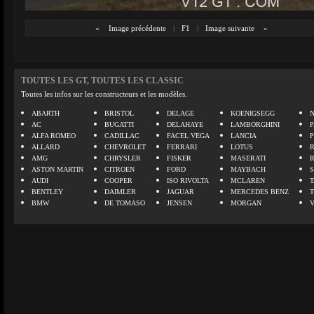
«
Image précédente
|
F1
|
Image suivante
»
TOUTES LES GT, TOUTES LES CLASSIC
Toutes les infos sur les constructeurs et les modèles.
ABARTH
BRISTOL
DELAGE
KOENIGSEGG
N
AC
BUGATTI
DELAHAYE
LAMBORGHINI
P
ALFA ROMEO
CADILLAC
FACEL VEGA
LANCIA
ALLARD
CHEVROLET
FERRARI
LOTUS
AMG
CHRYSLER
FISKER
MASERATI
ASTON MARTIN
CITROEN
FORD
MAYBACH
AUDI
COOPER
ISO RIVOLTA
MCLAREN
BENTLEY
DAIMLER
JAGUAR
MERCEDES BENZ
BMW
DE TOMASO
JENSEN
MORGAN