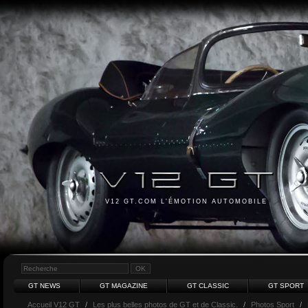
V12 GT.COM L'ÉMOTION AUTOMOBILE
GT NEWS
GT MAGAZINE
GT CLASSIC
GT SPORT
Accueil V12 GT
/
Les plus belles photos de GT et de Classic.
/
Photos Sport
/