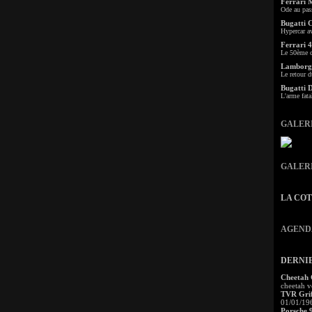
Ferrari 
Ode au pas
Bugatti 
Hypercar a
Ferrari 4
Le 50ème c
Lamborgh
Le retour d
Bugatti 
L'arme fata
GALER
GALER
LA CO
AGEND
DERNI
Cheetah
cheetah v
TVR Grif
01/01/19
Porsche 