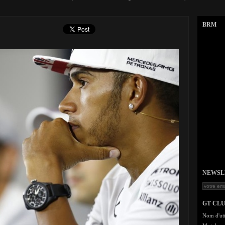
BRM
NEWSLET
GT CL
Nom d'uti