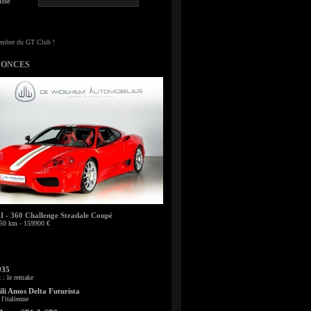
sse
NONCES
- 360 Challenge Stradale Coupé
50 km - 159900 €
935
: le remake
li Amos Delta Futurista
l'italienne