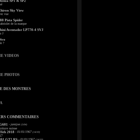
Monza SP1 & SP2
sé
Chiron Sky View
vec vue
88 Pista Spider
abriolet de la marque
ini Aventador LP770-4 SVJ
u J
Divo
le ?
IE VIDEOS
IE PHOTOS
TE DES MONTRES
A
ERS COMMENTAIRES
 G601
- jamijoe
(5/04)
oiture suisse
fith 2018
- 01/01/1967
(14/10)
67
991 GT2 RS
- 01/01/1967
(14/10)