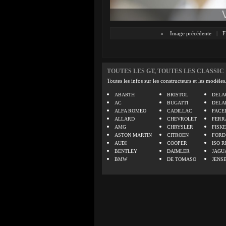
«
Image précédente
|
F
TOUTES LES GT, TOUTES LES CLASSIC
Toutes les infos sur les constructeurs et les modèles
ABARTH
BRISTOL
DELA
AC
BUGATTI
DELA
ALFA ROMEO
CADILLAC
FACE
ALLARD
CHEVROLET
FERR
AMG
CHRYSLER
FISK
ASTON MARTIN
CITROEN
FORD
AUDI
COOPER
ISO R
BENTLEY
DAIMLER
JAGU
BMW
DE TOMASO
JENS