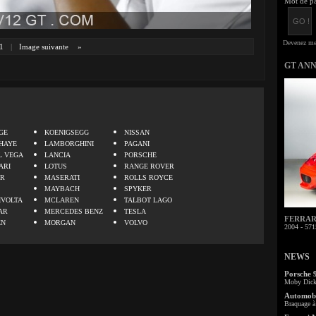
Mot de pa
1
|
Image suivante
»
GT AN
.
GE
KOENIGSEGG
NISSAN
HAYE
LAMBORGHINI
PAGANI
L VEGA
LANCIA
PORSCHE
ARI
LOTUS
RANGE ROVER
ER
MASERATI
ROLLS ROYCE
MAYBACH
SPYKER
IVOLTA
MCLAREN
TALBOT LAGO
AR
MERCEDES BENZ
TESLA
FERRARI 
EN
MORGAN
VOLVO
2004 - 571
NEWS
Porsche 
Moby Dick 
Automobi
Braquage à 