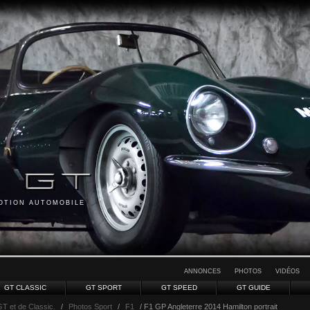
MOTION AUTOMOBILE
ANNONCES
PHOTOS
VIDÉOS
GT CLASSIC
GT SPORT
GT SPEED
GT GUIDE
GT et de Classic.
/
Photos Sport
/
F1
/ F1 GP Angleterre 2014 Hamilton portrait