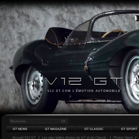
V12 GT.COM L'ÉMOTION AUTOMOBILE
GT NEWS
GT MAGAZINE
GT CLASSIC
GT SPORT
Accueil V12 GT
/
Les plus belles photos de GT et de Classic.
/
Photos Sport
/