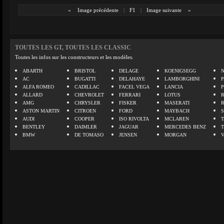
«
Image précédente
|
F1
|
Image suivante
»
TOUTES LES GT, TOUTES LES CLASSIC
Toutes les infos sur les constructeurs et les modèles.
ABARTH
BRISTOL
DELAGE
KOENIGSEGG
N
AC
BUGATTI
DELAHAYE
LAMBORGHINI
P
ALFA ROMEO
CADILLAC
FACEL VEGA
LANCIA
ALLARD
CHEVROLET
FERRARI
LOTUS
AMG
CHRYSLER
FISKER
MASERATI
ASTON MARTIN
CITROEN
FORD
MAYBACH
AUDI
COOPER
ISO RIVOLTA
MCLAREN
BENTLEY
DAIMLER
JAGUAR
MERCEDES BENZ
BMW
DE TOMASO
JENSEN
MORGAN