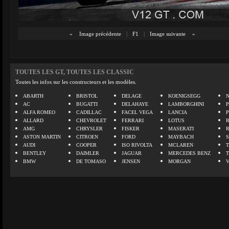
«
Image précédente
|
F1
|
Image suivante
»
TOUTES LES GT, TOUTES LES CLASSIC
Toutes les infos sur les constructeurs et les modèles.
ABARTH
BRISTOL
DELAGE
KOENIGSEGG
N
AC
BUGATTI
DELAHAYE
LAMBORGHINI
P
ALFA ROMEO
CADILLAC
FACEL VEGA
LANCIA
ALLARD
CHEVROLET
FERRARI
LOTUS
AMG
CHRYSLER
FISKER
MASERATI
ASTON MARTIN
CITROEN
FORD
MAYBACH
AUDI
COOPER
ISO RIVOLTA
MCLAREN
BENTLEY
DAIMLER
JAGUAR
MERCEDES BENZ
BMW
DE TOMASO
JENSEN
MORGAN