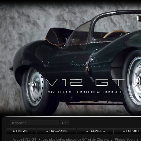
V12 GT.COM L'ÉMOTION AUTOMOBILE
GT NEWS
GT MAGAZINE
GT CLASSIC
GT SPORT
Accueil V12 GT
/
Les plus belles photos de GT et de Classic.
/
Photos Sport
/