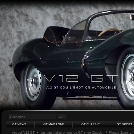
V12 GT.COM L'ÉMOTION AUTOMOBILE
GT NEWS
GT MAGAZINE
GT CLASSIC
GT SPORT
Accueil V12 GT
/
Les plus belles photos de GT et de Classic.
/
Photos Sport
/