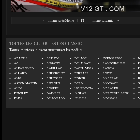
«
Image précédente
|
F1
|
Image suivante
»
TOUTES LES GT, TOUTES LES CLASSIC
Toutes les infos sur les constructeurs et les modèles.
ABARTH
BRISTOL
DELAGE
KOENIGSEGG
N
AC
BUGATTI
DELAHAYE
LAMBORGHINI
P
ALFA ROMEO
CADILLAC
FACEL VEGA
LANCIA
ALLARD
CHEVROLET
FERRARI
LOTUS
AMG
CHRYSLER
FISKER
MASERATI
ASTON MARTIN
CITROEN
FORD
MAYBACH
AUDI
COOPER
ISO RIVOLTA
MCLAREN
BENTLEY
DAIMLER
JAGUAR
MERCEDES BENZ
BMW
DE TOMASO
JENSEN
MORGAN