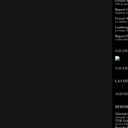
Ferrari 
Ode au pas
Bugatti 
Hypercar a
Ferrari 4
Le 50ème c
Lamborgh
Le retour d
Bugatti 
L'arme fata
GALER
GALER
LA CO
AGEND
DERNI
Cheetah
cheetah v
TVR Grif
01/01/19
Porsche 