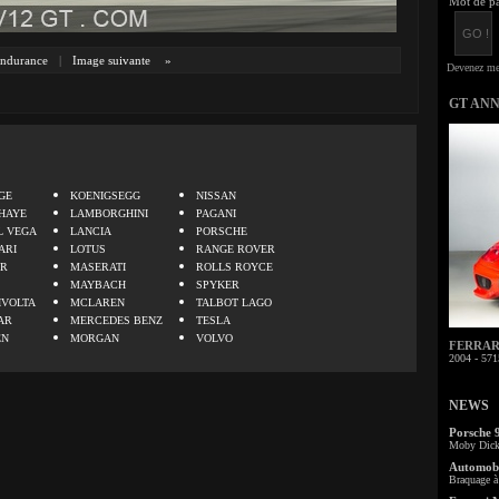
Mot de pa
ndurance
|
Image suivante
»
GT AN
.
GE
KOENIGSEGG
NISSAN
HAYE
LAMBORGHINI
PAGANI
L VEGA
LANCIA
PORSCHE
ARI
LOTUS
RANGE ROVER
ER
MASERATI
ROLLS ROYCE
MAYBACH
SPYKER
IVOLTA
MCLAREN
TALBOT LAGO
AR
MERCEDES BENZ
TESLA
EN
MORGAN
VOLVO
FERRARI 
2004 - 571
NEWS
Porsche 
Moby Dick 
Automobi
Braquage à 