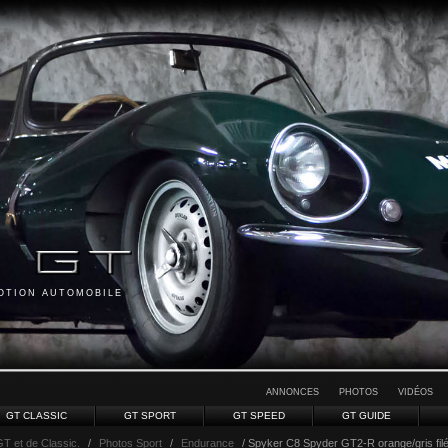
MOTION AUTOMOBILE
ANNONCES
PHOTOS
VIDÉOS
GT CLASSIC
GT SPORT
GT SPEED
GT GUIDE
GT et de Classic.
/
Photos Sport
/
Endurance
/ Spyker C8 Spyder GT2-R orange/gris fil