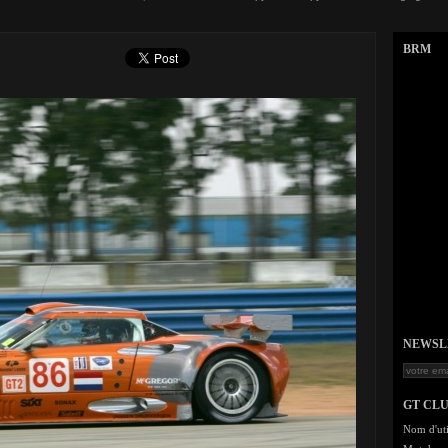
BRM
NEWSLET
GT CL
Nom d'uti