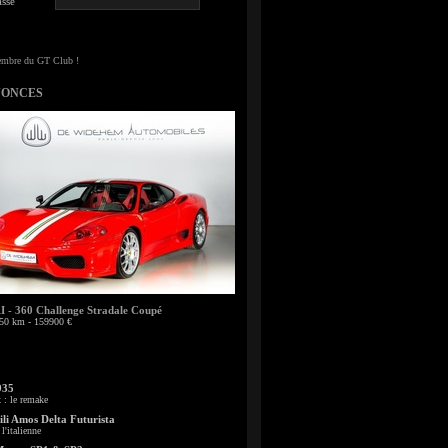
sse
NONCES
- 360 Challenge Stradale Coupé
50 km - 159900 €
935
: le remake
li Amos Delta Futurista
l'italienne