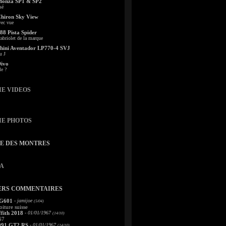
Monza SP1 & SP2
sé
Chiron Sky View
vec vue
88 Pista Spider
abriolet de la marque
ini Aventador LP770-4 SVJ
u J
Divo
le ?
IE VIDEOS
IE PHOTOS
TE DES MONTRES
A
ERS COMMENTAIRES
 G601
- jamijoe
(5/04)
oiture suisse
fith 2018
- 01/01/1967
(14/10)
67
991 GT2 RS
- 01/01/1967
(14/10)