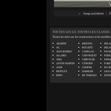
«
Image précédente
|
E
TOUTES LES GT, TOUTES LES CLASSIC
Toutes les infos sur les constructeurs et les modèles
ABARTH
BRISTOL
DELA
AC
BUGATTI
DELA
ALFA ROMEO
CADILLAC
FACE
ALLARD
CHEVROLET
FERR
AMG
CHRYSLER
FISK
ASTON MARTIN
CITROEN
FORD
AUDI
COOPER
ISO R
BENTLEY
DAIMLER
JAGU
BMW
DE TOMASO
JENS