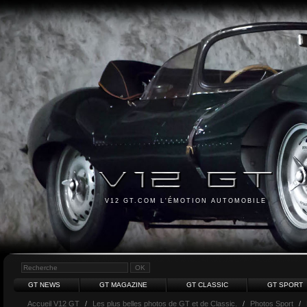
V12 GT.COM L'ÉMOTION AUTOMOBILE
GT NEWS
GT MAGAZINE
GT CLASSIC
GT SPORT
Accueil V12 GT
/
Les plus belles photos de GT et de Classic.
/
Photos Sport
/