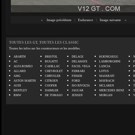
«
Image précédente
|
Endurance
|
Image suivante
»
TOUTES LES GT, TOUTES LES CLASSIC
Toutes les infos sur les constructeurs et les modèles.
ABARTH
BRISTOL
DELAGE
KOENIGSEGG
N
AC
BUGATTI
DELAHAYE
LAMBORGHINI
P
ALFA ROMEO
CADILLAC
FACEL VEGA
LANCIA
ALLARD
CHEVROLET
FERRARI
LOTUS
AMG
CHRYSLER
FISKER
MASERATI
ASTON MARTIN
CITROEN
FORD
MAYBACH
AUDI
COOPER
ISO RIVOLTA
MCLAREN
BENTLEY
DAIMLER
JAGUAR
MERCEDES BENZ
BMW
DE TOMASO
JENSEN
MORGAN