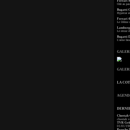
Ferrari 
Ode au pas
Bugatti 
Hypercar a
Ferrari 4
Le 50ème c
Lamborgh
Le retour d
Bugatti 
L'arme fata
GALER
GALER
LA CO
AGEND
DERNI
Cheetah
cheetah v
TVR Grif
01/01/19
Porsche 