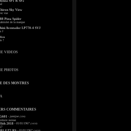
Monza SP1 & SP2
sé
Chiron Sky View
vec vue
88 Pista Spider
abriolet de la marque
ini Aventador LP770-4 SVJ
u J
Divo
le ?
IE VIDEOS
IE PHOTOS
TE DES MONTRES
A
ERS COMMENTAIRES
 G601
- jamijoe
(5/04)
oiture suisse
fith 2018
- 01/01/1967
(14/10)
67
991 GT2 RS
- 01/01/1967
(14/10)