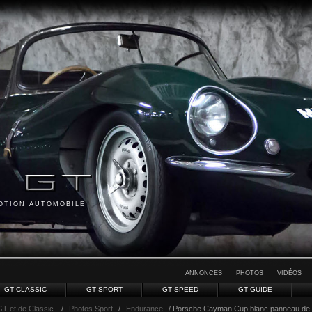
MOTION AUTOMOBILE
ANNONCES
PHOTOS
VIDÉOS
GT CLASSIC
GT SPORT
GT SPEED
GT GUIDE
GT et de Classic.
/
Photos Sport
/
Endurance
/ Porsche Cayman Cup blanc panneau de 