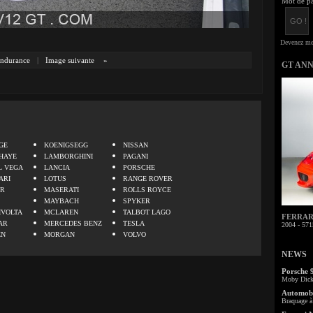
Mot de pa
ndurance
|
Image suivante
»
GT AN
.
GE
KOENIGSEGG
NISSAN
HAYE
LAMBORGHINI
PAGANI
L VEGA
LANCIA
PORSCHE
ARI
LOTUS
RANGE ROVER
ER
MASERATI
ROLLS ROYCE
MAYBACH
SPYKER
IVOLTA
MCLAREN
TALBOT LAGO
FERRARI 
AR
MERCEDES BENZ
TESLA
2004 - 571
EN
MORGAN
VOLVO
NEWS
Porsche 
Moby Dick 
Automobi
Braquage à 