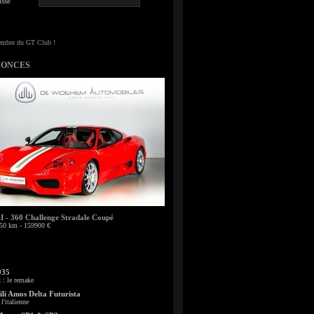
sse
NONCES
- 360 Challenge Stradale Coupé
50 km - 159900 €
935
: le remake
li Amos Delta Futurista
l'italienne