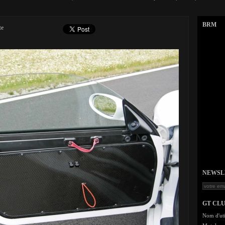
BRM
te
NEWSLET
GT CL
Nom d'uti