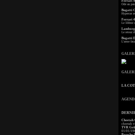
Ferrari 
Ode au pas
Bugatti 
Hypercar a
Ferrari 4
Le 50ème c
Lamborgh
Le retour d
Bugatti 
L'arme fata
GALER
GALER
LA CO
AGEND
DERNI
Cheetah
cheetah v
TVR Grif
01/01/19
Porsche 