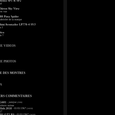
Monza SP1 & SP2
sé
Chiron Sky View
vec vue
88 Pista Spider
abriolet de la marque
ini Aventador LP770-4 SVJ
u J
Divo
le ?
IE VIDEOS
IE PHOTOS
TE DES MONTRES
A
ERS COMMENTAIRES
 G601
- jamijoe
(5/04)
oiture suisse
fith 2018
- 01/01/1967
(14/10)
67
991 GT2 RS
- 01/01/1967
(14/10)