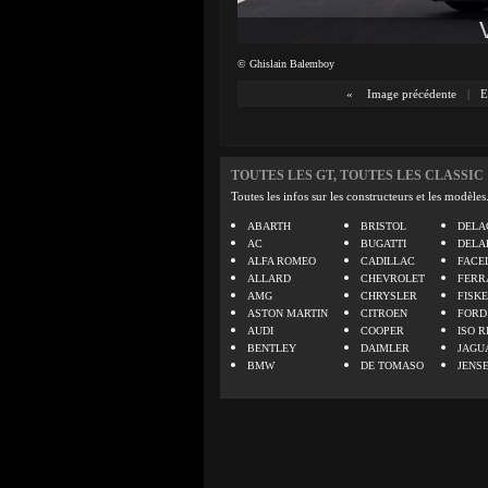
© Ghislain Balemboy
«
Image précédente
|
E
TOUTES LES GT, TOUTES LES CLASSIC
Toutes les infos sur les constructeurs et les modèles
ABARTH
BRISTOL
DELA
AC
BUGATTI
DELA
ALFA ROMEO
CADILLAC
FACE
ALLARD
CHEVROLET
FERR
AMG
CHRYSLER
FISK
ASTON MARTIN
CITROEN
FORD
AUDI
COOPER
ISO R
BENTLEY
DAIMLER
JAGU
BMW
DE TOMASO
JENS