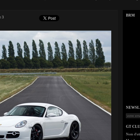
BRM
e 3
NEWSLET
GT CL
Nom d'uti