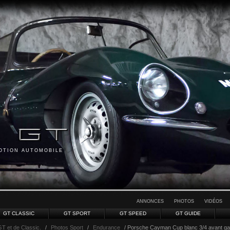
MOTION AUTOMOBILE
ANNONCES
PHOTOS
VIDÉOS
GT CLASSIC
GT SPORT
GT SPEED
GT GUIDE
GT et de Classic.
/
Photos Sport
/
Endurance
/ Porsche Cayman Cup blanc 3/4 avant g