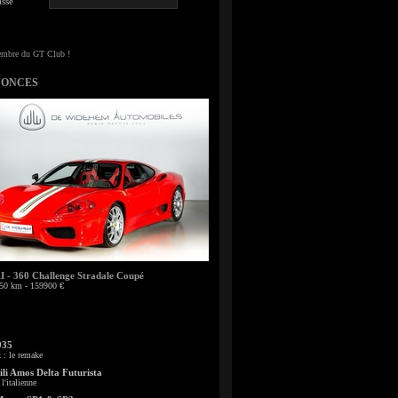
sse
NONCES
- 360 Challenge Stradale Coupé
50 km - 159900 €
935
: le remake
li Amos Delta Futurista
l'italienne