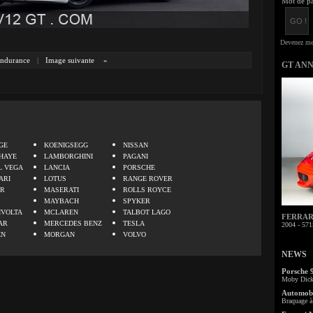
Mot de pa
ndurance
|
Image suivante
»
GT AN
.
GE
KOENIGSEGG
NISSAN
HAYE
LAMBORGHINI
PAGANI
L VEGA
LANCIA
PORSCHE
ARI
LOTUS
RANGE ROVER
ER
MASERATI
ROLLS ROYCE
MAYBACH
SPYKER
IVOLTA
MCLAREN
TALBOT LAGO
FERRARI 
AR
MERCEDES BENZ
TESLA
2004 - 571
EN
MORGAN
VOLVO
NEWS
Porsche 
Moby Dick 
Automobi
Braquage à 