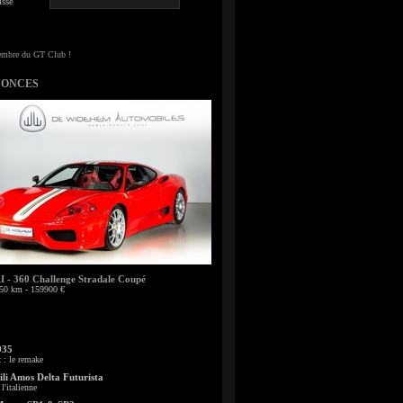
sse
NONCES
- 360 Challenge Stradale Coupé
50 km - 159900 €
935
: le remake
li Amos Delta Futurista
l'italienne