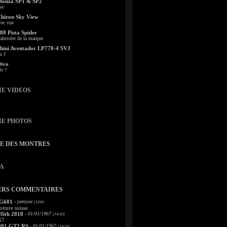
Monza SP1 & SP2
sé
Chiron Sky View
vec vue
88 Pista Spider
abriolet de la marque
ini Aventador LP770-4 SVJ
u J
Divo
le ?
IE VIDEOS
IE PHOTOS
TE DES MONTRES
A
ERS COMMENTAIRES
 G601
- jamijoe
(5/04)
oiture suisse
fith 2018
- 01/01/1967
(14/10)
67
991 GT2 RS
- 01/01/1967
(14/10)