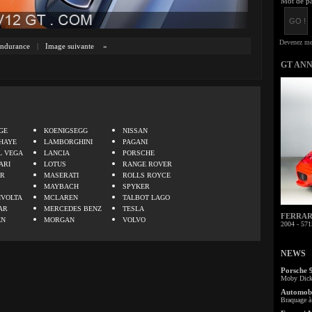
Mot de pa
ndurance
|
Image suivante
»
GT AN
.
GE
KOENIGSEGG
NISSAN
HAYE
LAMBORGHINI
PAGANI
L VEGA
LANCIA
PORSCHE
ARI
LOTUS
RANGE ROVER
ER
MASERATI
ROLLS ROYCE
MAYBACH
SPYKER
IVOLTA
MCLAREN
TALBOT LAGO
AR
MERCEDES BENZ
TESLA
FERRARI 
EN
MORGAN
VOLVO
2004 - 571
NEWS
Porsche 
Moby Dick 
Automobi
Braquage à 