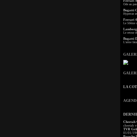
Ferrari 
Ode au pas
Bugatti 
Hypercar a
Ferrari 4
Le 50ème c
Lamborgh
Le retour d
Bugatti 
L'arme fata
GALER
GALER
LA CO
AGEND
DERNI
Cheetah
cheetah v
TVR Grif
01/01/19
Porsche 