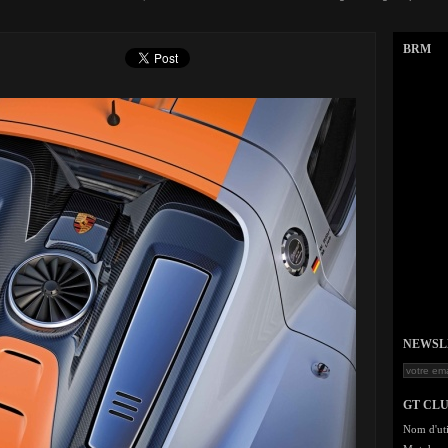
BRM
NEWSLET
GT CL
Nom d'uti