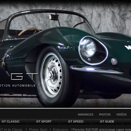
MOTION AUTOMOBILE
ANNONCES
PHOTOS
VIDÉOS
GT CLASSIC
GT SPORT
GT SPEED
GT GUIDE
GT et de Classic.
/
Photos Sport
/
Endurance
/ Porsche 918 RSR gris/orange capot mot