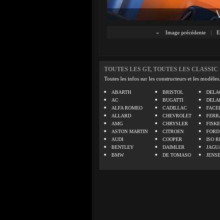
«
Image précédente
|
E
TOUTES LES GT, TOUTES LES CLASSIC
Toutes les infos sur les constructeurs et les modèles
ABARTH
BRISTOL
DELA
AC
BUGATTI
DELA
ALFA ROMEO
CADILLAC
FACE
ALLARD
CHEVROLET
FERR
AMG
CHRYSLER
FISK
ASTON MARTIN
CITROEN
FORD
AUDI
COOPER
ISO R
BENTLEY
DAIMLER
JAGU
BMW
DE TOMASO
JENS