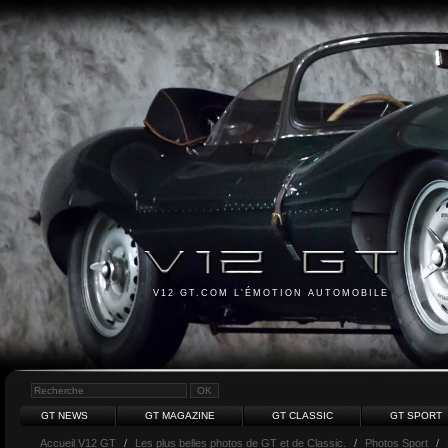
V12 GT.COM L'ÉMOTION AUTOMOBILE
GT NEWS
GT MAGAZINE
GT CLASSIC
GT SPORT
Accueil V12 GT
/
Les plus belles photos de GT et de Classic.
/
Photos Sport
/