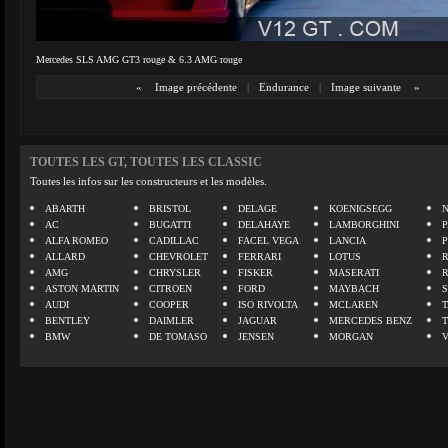
Mercedes SLS AMG GT3 rouge & 6.3 AMG rouge
«
Image précédente
|
Endurance
|
Image suivante
»
TOUTES LES GT, TOUTES LES CLASSIC
Toutes les infos sur les constructeurs et les modèles.
ABARTH
BRISTOL
DELAGE
KOENIGSEGG
N
AC
BUGATTI
DELAHAYE
LAMBORGHINI
P
ALFA ROMEO
CADILLAC
FACEL VEGA
LANCIA
ALLARD
CHEVROLET
FERRARI
LOTUS
AMG
CHRYSLER
FISKER
MASERATI
ASTON MARTIN
CITROEN
FORD
MAYBACH
AUDI
COOPER
ISO RIVOLTA
MCLAREN
BENTLEY
DAIMLER
JAGUAR
MERCEDES BENZ
BMW
DE TOMASO
JENSEN
MORGAN